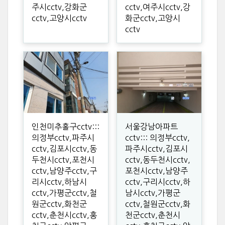
주시cctv,강화군
cctv,여주시cctv,강
cctv,고양시cctv
화군cctv,고양시
cctv
인천미추홀구cctv:::
서울강남아파트
의정부cctv,파주시
cctv::: 의정부cctv,
cctv,김포시cctv,동
파주시cctv,김포시
두천시cctv,포천시
cctv,동두천시cctv,
cctv,남양주cctv,구
포천시cctv,남양주
리시cctv,하남시
cctv,구리시cctv,하
cctv,가평군cctv,철
남시cctv,가평군
원군cctv,화천군
cctv,철원군cctv,화
cctv,춘천시cctv,홍
천군cctv,춘천시