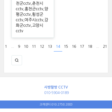
천군cctv,춘천시
cctv,홍천군cctv,양
평군cctv,횡성군
cctv,여주시cctv,강
화군cctv,고양시
cctv
1
...
9
10
11
12
13
14
15
16
17
18
...
21
사방팔방 CCTV
010-5904-0189
고객센터 010.2758.2883