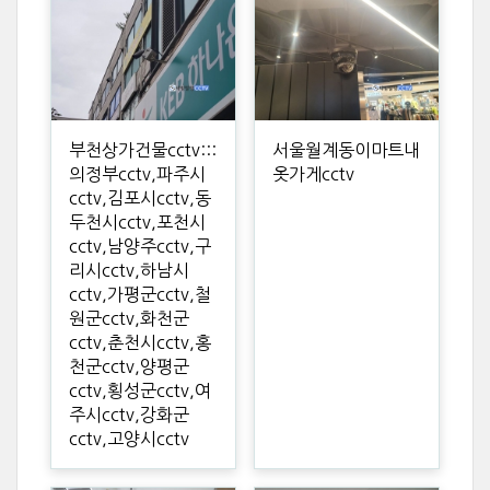
부천상가건물cctv:::
서울월계동이마트내
의정부cctv,파주시
옷가게cctv
cctv,김포시cctv,동
두천시cctv,포천시
cctv,남양주cctv,구
리시cctv,하남시
cctv,가평군cctv,철
원군cctv,화천군
cctv,춘천시cctv,홍
천군cctv,양평군
cctv,횡성군cctv,여
주시cctv,강화군
cctv,고양시cctv