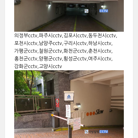
의정부cctv,파주시cctv,김포시cctv,동두천시cctv,
포천시cctv,남양주cctv,구리시cctv,하남시cctv,
가평군cctv,철원군cctv,화천군cctv,춘천시cctv,
홍천군cctv,양평군cctv,횡성군cctv,여주시cctv,
강화군cctv,고양시cctv