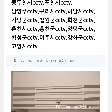
동두천시cctv,포천시cctv,
남양주cctv,구리시cctv,하남시cctv,
가평군cctv,철원군cctv,화천군cctv,
춘천시cctv,홍천군cctv,양평군cctv,
횡성군cctv,여주시cctv,강화군cctv,
고양시cctv
CC
2020.06.04 16:24:31
조회 수: 466