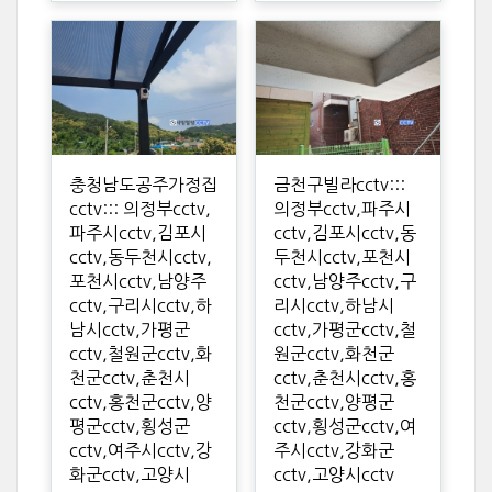
충청남도공주가정집
금천구빌라cctv:::
cctv::: 의정부cctv,
의정부cctv,파주시
파주시cctv,김포시
cctv,김포시cctv,동
cctv,동두천시cctv,
두천시cctv,포천시
포천시cctv,남양주
cctv,남양주cctv,구
cctv,구리시cctv,하
리시cctv,하남시
남시cctv,가평군
cctv,가평군cctv,철
cctv,철원군cctv,화
원군cctv,화천군
천군cctv,춘천시
cctv,춘천시cctv,홍
cctv,홍천군cctv,양
천군cctv,양평군
평군cctv,횡성군
cctv,횡성군cctv,여
cctv,여주시cctv,강
주시cctv,강화군
화군cctv,고양시
cctv,고양시cctv