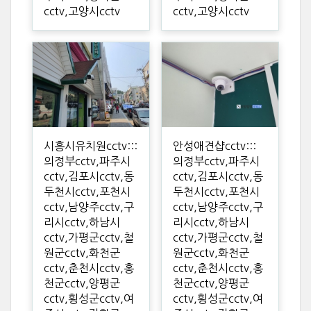
cctv,고양시cctv
cctv,고양시cctv
시흥시유치원cctv:::
안성애견샵cctv:::
의정부cctv,파주시
의정부cctv,파주시
cctv,김포시cctv,동
cctv,김포시cctv,동
두천시cctv,포천시
두천시cctv,포천시
cctv,남양주cctv,구
cctv,남양주cctv,구
리시cctv,하남시
리시cctv,하남시
cctv,가평군cctv,철
cctv,가평군cctv,철
원군cctv,화천군
원군cctv,화천군
cctv,춘천시cctv,홍
cctv,춘천시cctv,홍
천군cctv,양평군
천군cctv,양평군
cctv,횡성군cctv,여
cctv,횡성군cctv,여