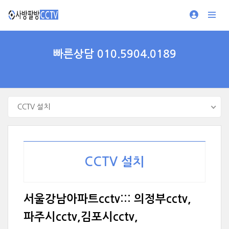
빠른상담 010.5904.0189
CCTV 설치
CCTV 설치
서울강남아파트cctv::: 의정부cctv,
파주시cctv,김포시cctv,