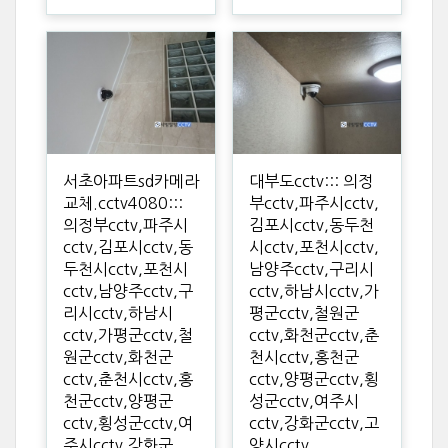
서초아파트sd카메라
대부도cctv::: 의정
교체.cctv4080:::
부cctv,파주시cctv,
의정부cctv,파주시
김포시cctv,동두천
cctv,김포시cctv,동
시cctv,포천시cctv,
두천시cctv,포천시
남양주cctv,구리시
cctv,남양주cctv,구
cctv,하남시cctv,가
리시cctv,하남시
평군cctv,철원군
cctv,가평군cctv,철
cctv,화천군cctv,춘
원군cctv,화천군
천시cctv,홍천군
cctv,춘천시cctv,홍
cctv,양평군cctv,횡
천군cctv,양평군
성군cctv,여주시
cctv,횡성군cctv,여
cctv,강화군cctv,고
주시cctv,강화군
양시cctv