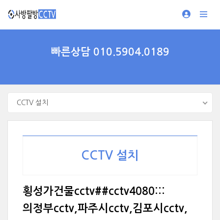
빠른상담 010.5904.0189
CCTV 설치
CCTV 설치
횡성가건물cctv##cctv4080:::
의정부cctv,파주시cctv,김포시cctv,