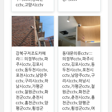
cctv,고양시cctv
강북구저조도카메
동대문의류cctv:::
라::: 의정부cctv,파
의정부cctv,파주시
주시cctv,김포시
cctv,김포시cctv,동
cctv,동두천시cctv,
두천시cctv,포천시
포천시cctv,남양주
cctv,남양주cctv,구
cctv,구리시cctv,하
리시cctv,하남시
남시cctv,가평군
cctv,가평군cctv,철
cctv,철원군cctv,화
원군cctv,화천군
천군cctv,춘천시
cctv,춘천시cctv,홍
cctv,홍천군cctv,양
천군cctv,양평군
평군cctv,횡성군
cctv,횡성군cctv,여