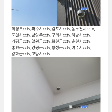
의정부cctv,파주시cctv,김포시cctv,동두천시cctv,
포천시cctv,남양주cctv,구리시cctv,하남시cctv,
가평군cctv,철원군cctv,화천군cctv,춘천시cctv,
홍천군cctv,양평군cctv,횡성군cctv,여주시cctv,
강화군cctv,고양시cctv