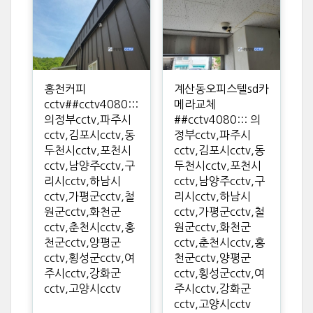
홍천커피
계산동오피스텔sd카
cctv##cctv4080:::
메라교체
의정부cctv,파주시
##cctv4080::: 의
cctv,김포시cctv,동
정부cctv,파주시
두천시cctv,포천시
cctv,김포시cctv,동
cctv,남양주cctv,구
두천시cctv,포천시
리시cctv,하남시
cctv,남양주cctv,구
cctv,가평군cctv,철
리시cctv,하남시
원군cctv,화천군
cctv,가평군cctv,철
cctv,춘천시cctv,홍
원군cctv,화천군
천군cctv,양평군
cctv,춘천시cctv,홍
cctv,횡성군cctv,여
천군cctv,양평군
주시cctv,강화군
cctv,횡성군cctv,여
cctv,고양시cctv
주시cctv,강화군
cctv,고양시cctv