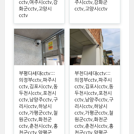
cctv,여주시cctv,강
주시cctv,강화군
화군cctv,고양시
cctv,고양시cctv
cctv
부평다세대cctv:::
부천다세대cctv:::
의정부cctv,파주시
의정부cctv,파주시
cctv,김포시cctv,동
cctv,김포시cctv,동
두천시cctv,포천시
두천시cctv,포천시
cctv,남양주cctv,구
cctv,남양주cctv,구
리시cctv,하남시
리시cctv,하남시
cctv,가평군cctv,철
cctv,가평군cctv,철
원군cctv,화천군
원군cctv,화천군
cctv,춘천시cctv,홍
cctv,춘천시cctv,홍
천군cctv,양평군
천군cctv,양평군