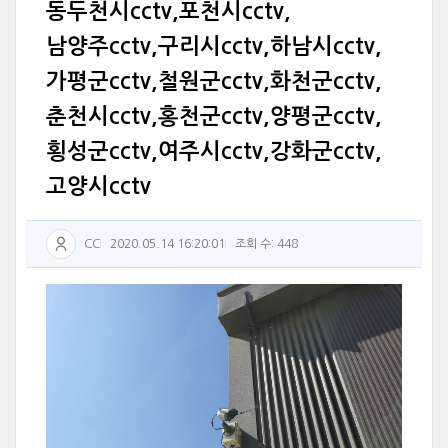
동두천시cctv,포천시cctv,
남양주cctv,구리시cctv,하남시cctv,
가평군cctv,철원군cctv,화천군cctv,
춘천시cctv,홍천군cctv,양평군cctv,
횡성군cctv,여주시cctv,강화군cctv,
고양시cctv
CC
2020.05.14 16:20:01
조회 수: 448