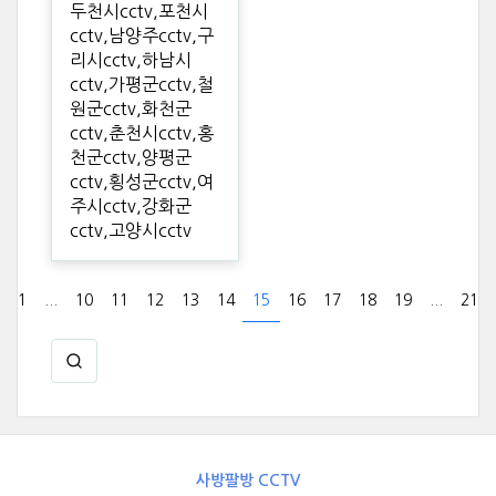
두천시cctv,포천시
cctv,남양주cctv,구
리시cctv,하남시
cctv,가평군cctv,철
원군cctv,화천군
cctv,춘천시cctv,홍
천군cctv,양평군
cctv,횡성군cctv,여
주시cctv,강화군
cctv,고양시cctv
1
...
10
11
12
13
14
15
16
17
18
19
...
21
사방팔방 CCTV