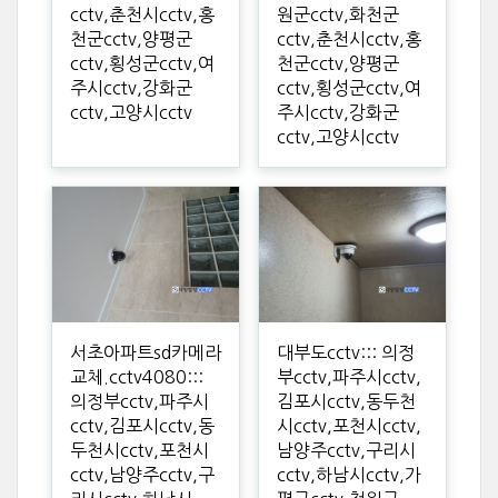
cctv,춘천시cctv,홍
원군cctv,화천군
천군cctv,양평군
cctv,춘천시cctv,홍
cctv,횡성군cctv,여
천군cctv,양평군
주시cctv,강화군
cctv,횡성군cctv,여
cctv,고양시cctv
주시cctv,강화군
cctv,고양시cctv
서초아파트sd카메라
대부도cctv::: 의정
교체.cctv4080:::
부cctv,파주시cctv,
의정부cctv,파주시
김포시cctv,동두천
cctv,김포시cctv,동
시cctv,포천시cctv,
두천시cctv,포천시
남양주cctv,구리시
cctv,남양주cctv,구
cctv,하남시cctv,가