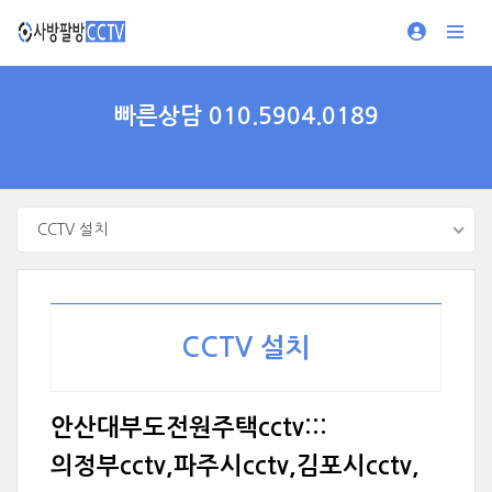
빠른상담 010.5904.0189
CCTV 설치
CCTV 설치
안산대부도전원주택cctv:::
의정부cctv,파주시cctv,김포시cctv,