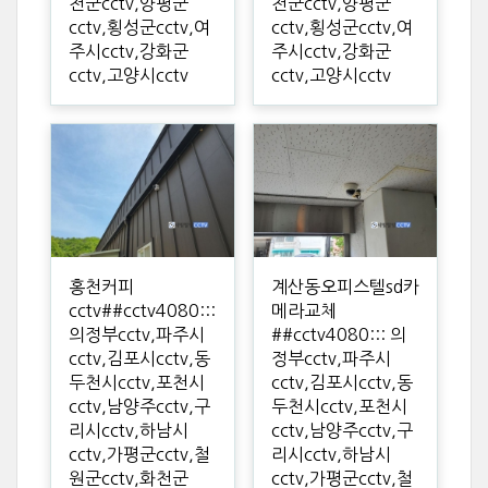
천군cctv,양평군
천군cctv,양평군
cctv,횡성군cctv,여
cctv,횡성군cctv,여
주시cctv,강화군
주시cctv,강화군
cctv,고양시cctv
cctv,고양시cctv
홍천커피
계산동오피스텔sd카
cctv##cctv4080:::
메라교체
의정부cctv,파주시
##cctv4080::: 의
cctv,김포시cctv,동
정부cctv,파주시
두천시cctv,포천시
cctv,김포시cctv,동
cctv,남양주cctv,구
두천시cctv,포천시
리시cctv,하남시
cctv,남양주cctv,구
cctv,가평군cctv,철
리시cctv,하남시
원군cctv,화천군
cctv,가평군cctv,철