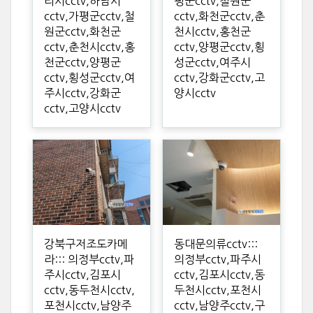
리시cctv,하남시
평군cctv,철원군
cctv,가평군cctv,철
cctv,화천군cctv,춘
원군cctv,화천군
천시cctv,홍천군
cctv,춘천시cctv,홍
cctv,양평군cctv,횡
천군cctv,양평군
성군cctv,여주시
cctv,횡성군cctv,여
cctv,강화군cctv,고
주시cctv,강화군
양시cctv
cctv,고양시cctv
강북구저조도카메
동대문의류cctv:::
라::: 의정부cctv,파
의정부cctv,파주시
주시cctv,김포시
cctv,김포시cctv,동
cctv,동두천시cctv,
두천시cctv,포천시
포천시cctv,남양주
cctv,남양주cctv,구