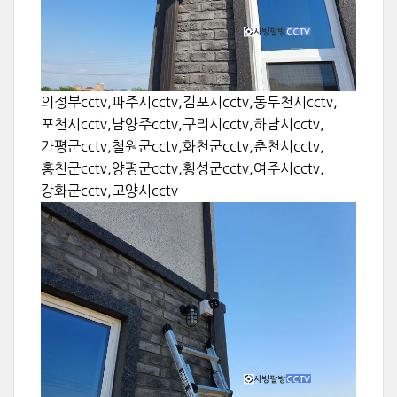
의정부cctv,파주시cctv,김포시cctv,동두천시cctv,
포천시cctv,남양주cctv,구리시cctv,하남시cctv,
가평군cctv,철원군cctv,화천군cctv,춘천시cctv,
홍천군cctv,양평군cctv,횡성군cctv,여주시cctv,
강화군cctv,고양시cctv