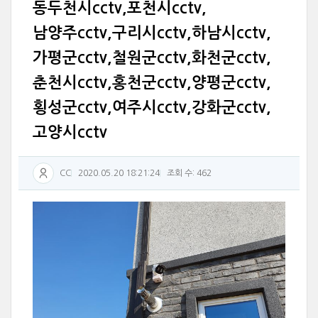
동두천시cctv,포천시cctv,
남양주cctv,구리시cctv,하남시cctv,
가평군cctv,철원군cctv,화천군cctv,
춘천시cctv,홍천군cctv,양평군cctv,
횡성군cctv,여주시cctv,강화군cctv,
고양시cctv
CC
2020.05.20 18:21:24
조회 수: 462