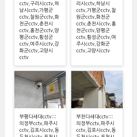
cctv,구리시cctv,하
리시cctv,하남시
남시cctv,가평군
cctv,가평군cctv,철
cctv,철원군cctv,화
원군cctv,화천군
천군cctv,춘천시
cctv,춘천시cctv,홍
cctv,홍천군cctv,양
천군cctv,양평군
평군cctv,횡성군
cctv,횡성군cctv,여
cctv,여주시cctv,강
주시cctv,강화군
화군cctv,고양시
cctv,고양시cctv
cctv
부평다세대cctv:::
부천다세대cctv:::
의정부cctv,파주시
의정부cctv,파주시
cctv,김포시cctv,동
cctv,김포시cctv,동
두천시cctv,포천시
두천시cctv,포천시