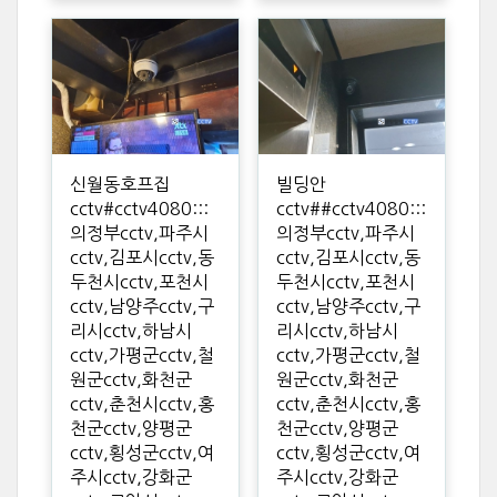
신월동호프집
빌딩안
cctv#cctv4080:::
cctv##cctv4080:::
의정부cctv,파주시
의정부cctv,파주시
cctv,김포시cctv,동
cctv,김포시cctv,동
두천시cctv,포천시
두천시cctv,포천시
cctv,남양주cctv,구
cctv,남양주cctv,구
리시cctv,하남시
리시cctv,하남시
cctv,가평군cctv,철
cctv,가평군cctv,철
원군cctv,화천군
원군cctv,화천군
cctv,춘천시cctv,홍
cctv,춘천시cctv,홍
천군cctv,양평군
천군cctv,양평군
cctv,횡성군cctv,여
cctv,횡성군cctv,여
주시cctv,강화군
주시cctv,강화군