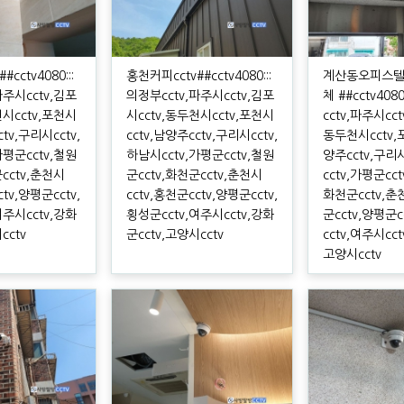
cctv4080:::
홍천커피cctv##cctv4080:::
계산동오피스텔
파주시cctv,김포
의정부cctv,파주시cctv,김포
체 ##cctv408
천시cctv,포천시
시cctv,동두천시cctv,포천시
cctv,파주시cct
ctv,구리시cctv,
cctv,남양주cctv,구리시cctv,
동두천시cctv,
가평군cctv,철원
하남시cctv,가평군cctv,철원
양주cctv,구리
군cctv,춘천시
군cctv,화천군cctv,춘천시
cctv,가평군cct
ctv,양평군cctv,
cctv,홍천군cctv,양평군cctv,
화천군cctv,춘
여주시cctv,강화
횡성군cctv,여주시cctv,강화
군cctv,양평군c
cctv
군cctv,고양시cctv
cctv,여주시cct
고양시cctv