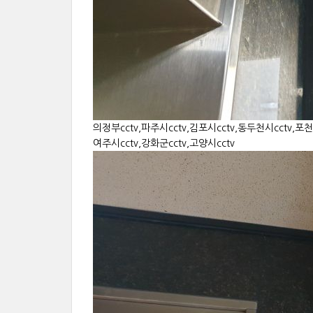
의정부cctv,파주시cctv,김포시cctv,동두천시cctv,포천시
여주시cctv,강화군cctv,고양시cctv