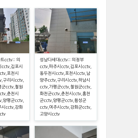
ctv::: 의
성남다세대cctv::: 의정부
시cctv,김포시
cctv,파주시cctv,김포시cctv,
ctv,포천시
동두천시cctv,포천시cctv,남
v,구리시cctv,
양주cctv,구리시cctv,하남시
평군cctv,철원
cctv,가평군cctv,철원군cctv,
ctv,춘천시
화천군cctv,춘천시cctv,홍천
v,양평군cctv,
군cctv,양평군cctv,횡성군
주시cctv,강화
cctv,여주시cctv,강화군cctv,
ctv
고양시cctv