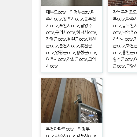
대부도cctv::: 의정부cctv,파
강북구저조도카
주시cctv,김포시cctv,동두천
부cctv,파주
시cctv,포천시cctv,남양주
cctv,동두천
cctv,구리시cctv,하남시cctv,
cctv,남양주c
가평군cctv,철원군cctv,화천
하남시cctv,
군cctv,춘천시cctv,홍천군
군cctv,화천
cctv,양평군cctv,횡성군cctv,
cctv,홍천군c
여주시cctv,강화군cctv,고양
횡성군cctv,
시cctv
군cctv,고양시
부천아파트cctv::: 의정부
cctv,파주시cctv,김포시cctv,