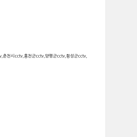
,춘천시cctv,홍천군cctv,양평군cctv,횡성군cctv,