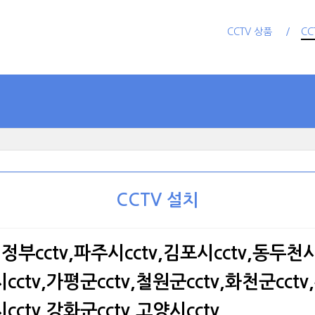
CCTV 상품
CC
CCTV 설치
 의정부cctv,파주시cctv,김포시cctv,동두천시
cctv,가평군cctv,철원군cctv,화천군cctv,
cctv,강화군cctv,고양시cctv