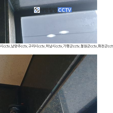
cctv,남양주cctv,구리시cctv,하남시cctv,가평군cctv,철원군cctv,화천군cctv