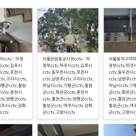
ctv::: 의정
서울돈암동공사장cctv::: 의
서울동작구아파트c
시cctv,김포시
정부cctv,파주시cctv,김포시
정부cctv,파주
시cctv,포천시
cctv,동두천시cctv,포천시
cctv,동두천시c
ctv,구리시cctv,
cctv,남양주cctv,구리시cctv,
cctv,남양주cct
가평군cctv,철원
하남시cctv,가평군cctv,철원
하남시cctv,가
군cctv,춘천시
군cctv,화천군cctv,춘천시
군cctv,화천군c
ctv,양평군cctv,
cctv,홍천군cctv,양평군cctv,
cctv,홍천군cct
여주시cctv,강화
횡성군cctv,여주시cctv,강화
횡성군cctv,여
cctv
군cctv,고양시cctv
군cctv,고양시c