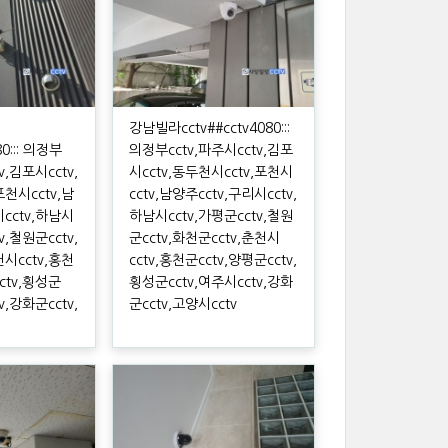
강남빌라cctv##cctv4080:::
80::: 의정부
의정부cctv,파주시cctv,김포
v,김포시cctv,
시cctv,동두천시cctv,포천시
포천시cctv,남
cctv,남양주cctv,구리시cctv,
시cctv,하남시
하남시cctv,가평군cctv,철원
v,철원군cctv,
군cctv,화천군cctv,춘천시
천시cctv,홍천
cctv,홍천군cctv,양평군cctv,
ctv,횡성군
횡성군cctv,여주시cctv,강화
v,강화군cctv,
군cctv,고양시cctv