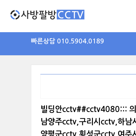
빠른상담 010.5904.0189
빌딩안cctv##cctv4080:::
남양주cctv,구리시cctv,하남시
양평군cctv,횡성군cctv,여주시