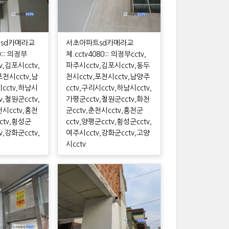
sd카메라교
서초아파트sd카메라교
0::: 의정부
체.cctv4080::: 의정부cctv,
v,김포시cctv,
파주시cctv,김포시cctv,동두
포천시cctv,남
천시cctv,포천시cctv,남양주
시cctv,하남시
cctv,구리시cctv,하남시cctv,
v,철원군cctv,
가평군cctv,철원군cctv,화천
천시cctv,홍천
군cctv,춘천시cctv,홍천군
ctv,횡성군
cctv,양평군cctv,횡성군cctv,
v,강화군cctv,
여주시cctv,강화군cctv,고양
시cctv