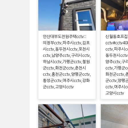
안산대부도전원주택cctv:::
신월동호프집
의정부cctv,파주시cctv,김포
cctv#cctv40
시cctv,동두천시cctv,포천시
cctv,파주시c
cctv,남양주cctv,구리시cctv,
동두천시cctv
하남시cctv,가평군cctv,철원
양주cctv,구
군cctv,화천군cctv,춘천시
cctv,가평군c
cctv,홍천군cctv,양평군cctv,
화천군cctv,
횡성군cctv,여주시cctv,강화
군cctv,양평
군cctv,고양시cctv
cctv,여주시c
고양시cctv