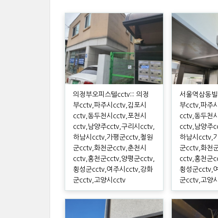
의정부오피스텔cctv::: 의정
서울역삼동빌라c
부cctv,파주시cctv,김포시
부cctv,파주
cctv,동두천시cctv,포천시
cctv,동두천
cctv,남양주cctv,구리시cctv,
cctv,남양주c
하남시cctv,가평군cctv,철원
하남시cctv,
군cctv,화천군cctv,춘천시
군cctv,화천
cctv,홍천군cctv,양평군cctv,
cctv,홍천군c
횡성군cctv,여주시cctv,강화
횡성군cctv,
군cctv,고양시cctv
군cctv,고양시