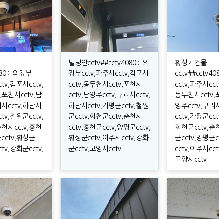
빌딩안cctv##cctv4080::: 의
횡성가건물
80::: 의정부
정부cctv,파주시cctv,김포시
cctv##cctv40
ctv,김포시cctv,
cctv,동두천시cctv,포천시
cctv,파주시cct
,포천시cctv,남
cctv,남양주cctv,구리시cctv,
동두천시cctv,
리시cctv,하남시
하남시cctv,가평군cctv,철원
양주cctv,구리
ctv,철원군cctv,
군cctv,화천군cctv,춘천시
cctv,가평군cct
춘천시cctv,홍천
cctv,홍천군cctv,양평군cctv,
화천군cctv,춘
군cctv,횡성군
횡성군cctv,여주시cctv,강화
군cctv,양평군c
ctv,강화군cctv,
군cctv,고양시cctv
cctv,여주시cct
고양시cctv