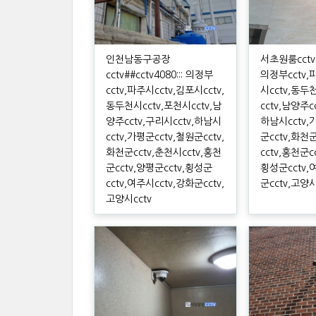
인천남동구공장
서초원룸cctv##
cctv##cctv4080::: 의정부
의정부cctv,
cctv,파주시cctv,김포시cctv,
시cctv,동두
동두천시cctv,포천시cctv,남
cctv,남양주c
양주cctv,구리시cctv,하남시
하남시cctv,
cctv,가평군cctv,철원군cctv,
군cctv,화천
화천군cctv,춘천시cctv,홍천
cctv,홍천군c
군cctv,양평군cctv,횡성군
횡성군cctv,
cctv,여주시cctv,강화군cctv,
군cctv,고양시
고양시cctv