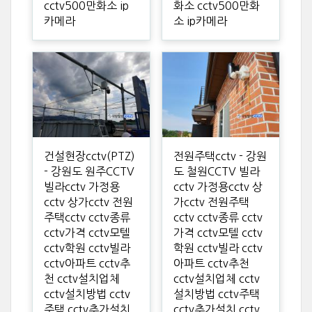
cctv500만화소 ip
화소 cctv500만화
카메라
소 ip카메라
건설현장cctv(PTZ)
전원주택cctv - 강원
- 강원도 원주CCTV
도 철원CCTV 빌라
빌라cctv 가정용
cctv 가정용cctv 상
cctv 상가cctv 전원
가cctv 전원주택
주택cctv cctv종류
cctv cctv종류 cctv
cctv가격 cctv모텔
가격 cctv모텔 cctv
cctv학원 cctv빌라
학원 cctv빌라 cctv
cctv아파트 cctv추
아파트 cctv추천
천 cctv설치업체
cctv설치업체 cctv
cctv설치방법 cctv
설치방법 cctv주택
주택 cctv추가설치
cctv추가설치 cctv