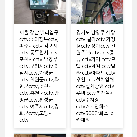
서울 강남 빌라입구
경기도 남양주 식당
cctv::: 의정부cctv,
cctv 빌라cctv 가정
파주시cctv,김포시
용cctv 상가cctv 전
cctv,동두천시cctv,
원주택cctv cctv종
포천시cctv,남양주
류 cctv가격 cctv모
cctv,구리시cctv,하
텔 cctv학원 cctv빌
남시cctv,가평군
라 cctv아파트 cctv
cctv,철원군cctv,화
추천 cctv설치업체
천군cctv,춘천시
cctv설치방법 cctv
cctv,홍천군cctv,양
주택 cctv추가설치
평군cctv,횡성군
cctv주차장
cctv,여주시cctv,강
cctv200만화소
화군cctv,고양시
cctv500만화소 ip
cctv
카메라