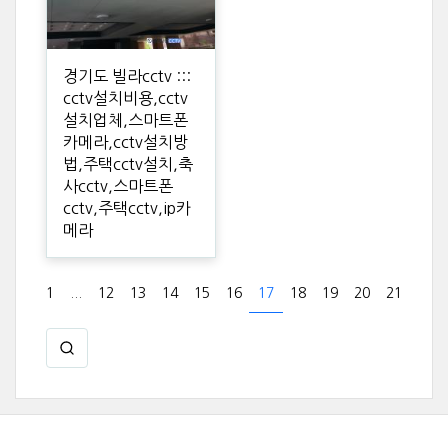
경기도 빌라cctv :::
cctv설치비용,cctv
설치업체,스마트폰
카메라,cctv설치방
법,주택cctv설치,축
사cctv,스마트폰
cctv,주택cctv,ip카
메라
1
...
12
13
14
15
16
17
18
19
20
21