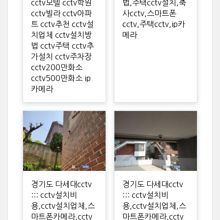
cctv모텔 cctv학원
법,주택cctv설치,축
cctv빌라 cctv아파
사cctv,스마트폰
트 cctv추천 cctv설
cctv,주택cctv,ip카
치업체 cctv설치방
메라
법 cctv주택 cctv추
가설치 cctv주차장
cctv200만화소
cctv500만화소 ip
카메라
경기도 다세대cctv
경기도 다세대cctv
::: cctv설치비
::: cctv설치비
용,cctv설치업체,스
용,cctv설치업체,스
마트폰카메라,cctv
마트폰카메라,cctv