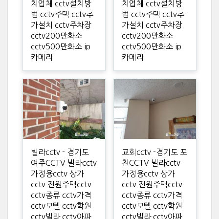
치업체 cctv설치방
치업체 cctv설치방
법 cctv주택 cctv추
법 cctv주택 cctv추
가설치 cctv주차장
가설치 cctv주차장
cctv200만화소
cctv200만화소
cctv500만화소 ip
cctv500만화소 ip
카메라
카메라
빌라cctv - 경기도
교회cctv -경기도 포
여주CCTV 빌라cctv
천CCTV 빌라cctv
가정용cctv 상가
가정용cctv 상가
cctv 전원주택cctv
cctv 전원주택cctv
cctv종류 cctv가격
cctv종류 cctv가격
cctv모텔 cctv학원
cctv모텔 cctv학원
cctv빌라 cctv아파
cctv빌라 cctv아파