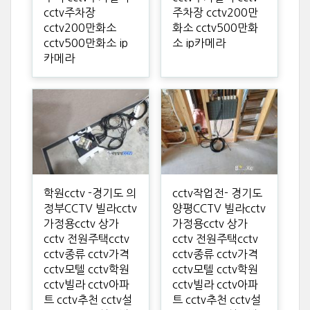
cctv주차장
주차장 cctv200만
cctv200만화소
화소 cctv500만화
cctv500만화소 ip
소 ip카메라
카메라
학원cctv -경기도 의
cctv작업전- 경기도
정부CCTV 빌라cctv
양평CCTV 빌라cctv
가정용cctv 상가
가정용cctv 상가
cctv 전원주택cctv
cctv 전원주택cctv
cctv종류 cctv가격
cctv종류 cctv가격
cctv모텔 cctv학원
cctv모텔 cctv학원
cctv빌라 cctv아파
cctv빌라 cctv아파
트 cctv추천 cctv설
트 cctv추천 cctv설