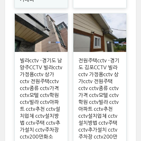
빌라cctv -경기도 남
전원주택cctv -경기
양주CCTV 빌라cctv
도 김포CCTV 빌라
가정용cctv 상가
cctv 가정용cctv 상
cctv 전원주택cctv
가cctv 전원주택
cctv종류 cctv가격
cctv cctv종류 cctv
cctv모텔 cctv학원
가격 cctv모텔 cctv
cctv빌라 cctv아파
학원 cctv빌라 cctv
트 cctv추천 cctv설
아파트 cctv추천
치업체 cctv설치방
cctv설치업체 cctv
법 cctv주택 cctv추
설치방법 cctv주택
가설치 cctv주차장
cctv추가설치 cctv
cctv200만화소
주차장 cctv200만