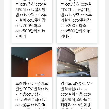
트 cctv추천 cctv설
트 cctv추천 cctv설
치업체 cctv설치방
치업체 cctv설치방
법 cctv주택 cctv추
법 cctv주택 cctv추
가설치 cctv주차장
가설치 cctv주차장
cctv200만화소
cctv200만화소
cctv500만화소 ip
cctv500만화소 ip
카메라
카메라
노래방cctv - 경기도
경기도 고양CCTV -
일산CCTV 빌라cctv
빌라국산cctv :::
가정용cctv 상가
cctv설치비용,cctv
cctv 전원주택cctv
설치업체,스마트폰
cctv종류 cctv가격
카메라,cctv설치방