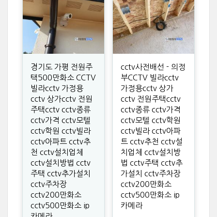
경기도 가평 전원주
cctv사전배선 - 의정
택500만화소 CCTV
부CCTV 빌라cctv
빌라cctv 가정용
가정용cctv 상가
cctv 상가cctv 전원
cctv 전원주택cctv
주택cctv cctv종류
cctv종류 cctv가격
cctv가격 cctv모텔
cctv모텔 cctv학원
cctv학원 cctv빌라
cctv빌라 cctv아파
cctv아파트 cctv추
트 cctv추천 cctv설
천 cctv설치업체
치업체 cctv설치방
cctv설치방법 cctv
법 cctv주택 cctv추
주택 cctv추가설치
가설치 cctv주차장
cctv주차장
cctv200만화소
cctv200만화소
cctv500만화소 ip
cctv500만화소 ip
카메라
카메라