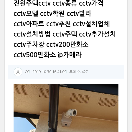
전원주택cctv cctv종류 cctv가격
cctv모텔 cctv학원 cctv빌라
cctv아파트 cctv추천 cctv설치업체
cctv설치방법 cctv주택 cctv추가설치
cctv주차장 cctv200만화소
cctv500만화소 ip카메라
CC
2019.10.30 16:41:09
조회 수: 427