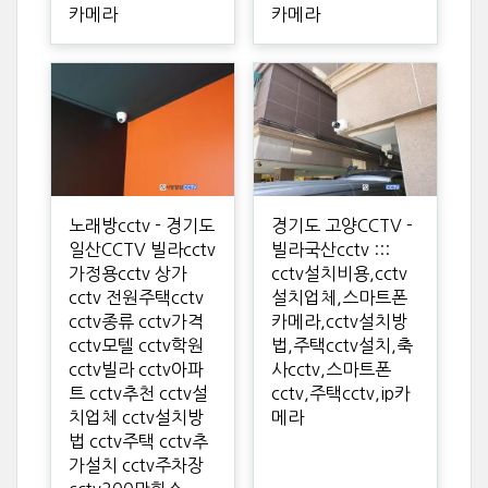
카메라
카메라
노래방cctv - 경기도
경기도 고양CCTV -
일산CCTV 빌라cctv
빌라국산cctv :::
가정용cctv 상가
cctv설치비용,cctv
cctv 전원주택cctv
설치업체,스마트폰
cctv종류 cctv가격
카메라,cctv설치방
cctv모텔 cctv학원
법,주택cctv설치,축
cctv빌라 cctv아파
사cctv,스마트폰
트 cctv추천 cctv설
cctv,주택cctv,ip카
치업체 cctv설치방
메라
법 cctv주택 cctv추
가설치 cctv주차장