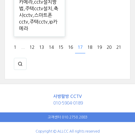
카메라,cctv설치방
법,주택cctv설치,축
사cctv,스마트폰
cctv,주택cctv,ip카
메라
1
...
12
13
14
15
16
17
18
19
20
21
사방팔방 CCTV
010-5904-0189
고객센터 010.2758.2883
Copyright © ALLCC All rights reserved