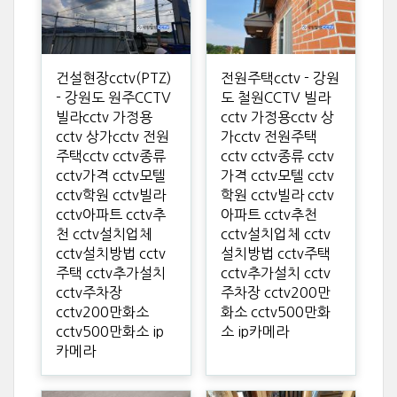
건설현장cctv(PTZ)
전원주택cctv - 강원
- 강원도 원주CCTV
도 철원CCTV 빌라
빌라cctv 가정용
cctv 가정용cctv 상
cctv 상가cctv 전원
가cctv 전원주택
주택cctv cctv종류
cctv cctv종류 cctv
cctv가격 cctv모텔
가격 cctv모텔 cctv
cctv학원 cctv빌라
학원 cctv빌라 cctv
cctv아파트 cctv추
아파트 cctv추천
천 cctv설치업체
cctv설치업체 cctv
cctv설치방법 cctv
설치방법 cctv주택
주택 cctv추가설치
cctv추가설치 cctv
cctv주차장
주차장 cctv200만
cctv200만화소
화소 cctv500만화
cctv500만화소 ip
소 ip카메라
카메라