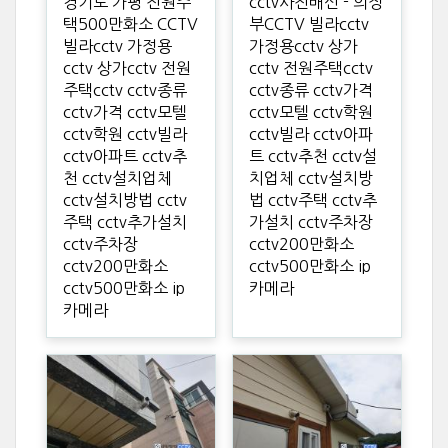
경기도 가평 전원주
cctv사전배선 - 의정
택500만화소 CCTV
부CCTV 빌라cctv
빌라cctv 가정용
가정용cctv 상가
cctv 상가cctv 전원
cctv 전원주택cctv
주택cctv cctv종류
cctv종류 cctv가격
cctv가격 cctv모텔
cctv모텔 cctv학원
cctv학원 cctv빌라
cctv빌라 cctv아파
cctv아파트 cctv추
트 cctv추천 cctv설
천 cctv설치업체
치업체 cctv설치방
cctv설치방법 cctv
법 cctv주택 cctv추
주택 cctv추가설치
가설치 cctv주차장
cctv주차장
cctv200만화소
cctv200만화소
cctv500만화소 ip
cctv500만화소 ip
카메라
카메라