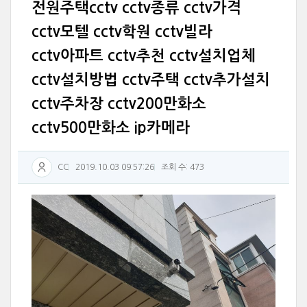
전원주택cctv cctv종류 cctv가격
cctv모텔 cctv학원 cctv빌라
cctv아파트 cctv추천 cctv설치업체
cctv설치방법 cctv주택 cctv추가설치
cctv주차장 cctv200만화소
cctv500만화소 ip카메라
CC
2019.10.03 09:57:26
조회 수: 473