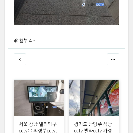
첨부 4
서울 강남 빌라입구
경기도 남양주 식당
cctv::: 의정부cctv,
cctv 빌라cctv 가정