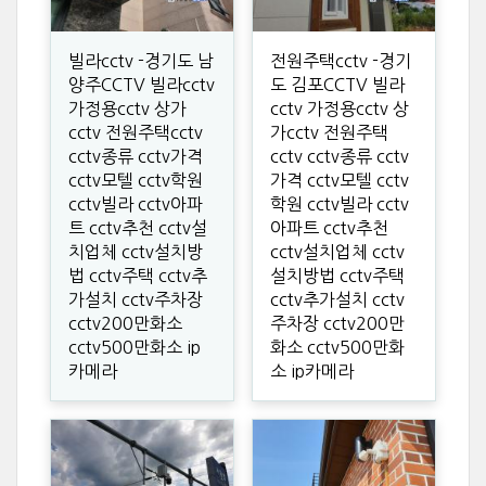
빌라cctv -경기도 남
전원주택cctv -경기
양주CCTV 빌라cctv
도 김포CCTV 빌라
가정용cctv 상가
cctv 가정용cctv 상
cctv 전원주택cctv
가cctv 전원주택
cctv종류 cctv가격
cctv cctv종류 cctv
cctv모텔 cctv학원
가격 cctv모텔 cctv
cctv빌라 cctv아파
학원 cctv빌라 cctv
트 cctv추천 cctv설
아파트 cctv추천
치업체 cctv설치방
cctv설치업체 cctv
법 cctv주택 cctv추
설치방법 cctv주택
가설치 cctv주차장
cctv추가설치 cctv
cctv200만화소
주차장 cctv200만
cctv500만화소 ip
화소 cctv500만화
카메라
소 ip카메라