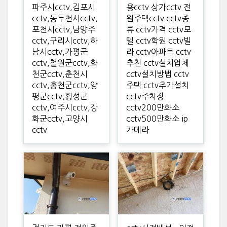
파주시cctv,김포시
용cctv 상가cctv 전
cctv,동두천시cctv,
원주택cctv cctv종
포천시cctv,남양주
류 cctv가격 cctv모
cctv,구리시cctv,하
텔 cctv학원 cctv빌
남시cctv,가평군
라 cctv아파트 cctv
cctv,철원군cctv,화
추천 cctv설치업체
천군cctv,춘천시
cctv설치방법 cctv
cctv,홍천군cctv,양
주택 cctv추가설치
평군cctv,횡성군
cctv주차장
cctv,여주시cctv,강
cctv200만화소
화군cctv,고양시
cctv500만화소 ip
cctv
카메라