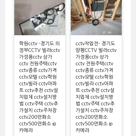
학원cctv -경기도 의
cctv작업전- 경기도
정부CCTV 빌라cctv
양평CCTV 빌라cctv
가정용cctv 상가
가정용cctv 상가
cctv 전원주택cctv
cctv 전원주택cctv
cctv종류 cctv가격
cctv종류 cctv가격
cctv모텔 cctv학원
cctv모텔 cctv학원
cctv빌라 cctv아파
cctv빌라 cctv아파
트 cctv추천 cctv설
트 cctv추천 cctv설
치업체 cctv설치방
치업체 cctv설치방
법 cctv주택 cctv추
법 cctv주택 cctv추
가설치 cctv주차장
가설치 cctv주차장
cctv200만화소
cctv200만화소
cctv500만화소 ip
cctv500만화소 ip
카메라
카메라