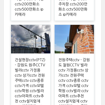
cctv200만화소
주차장 cctv200만
cctv500만화소 ip
화소 cctv500만화
카메라
소 ip카메라
건설현장cctv(PTZ)
전원주택cctv - 강원
- 강원도 원주CCTV
도 철원CCTV 빌라
빌라cctv 가정용
cctv 가정용cctv 상
cctv 상가cctv 전원
가cctv 전원주택
주택cctv cctv종류
cctv cctv종류 cctv
cctv가격 cctv모텔
가격 cctv모텔 cctv
cctv학원 cctv빌라
학원 cctv빌라 cctv
cctv아파트 cctv추
아파트 cctv추천
천 cctv설치업체
cctv설치업체 cctv