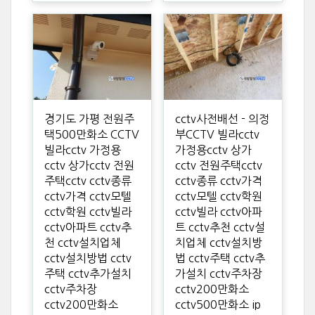
경기도 가평 전원주
cctv사전배선 - 의정
택500만화소 CCTV
부CCTV 빌라cctv
빌라cctv 가정용
가정용cctv 상가
cctv 상가cctv 전원
cctv 전원주택cctv
주택cctv cctv종류
cctv종류 cctv가격
cctv가격 cctv모텔
cctv모텔 cctv학원
cctv학원 cctv빌라
cctv빌라 cctv아파
cctv아파트 cctv추
트 cctv추천 cctv설
천 cctv설치업체
치업체 cctv설치방
cctv설치방법 cctv
법 cctv주택 cctv추
주택 cctv추가설치
가설치 cctv주차장
cctv주차장
cctv200만화소
cctv200만화소
cctv500만화소 ip