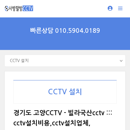
빠른상담 010.5904.0189
CCTV 설치
CCTV 설치
경기도 고양CCTV - 빌라국산cctv :::
cctv설치비용,cctv설치업체,