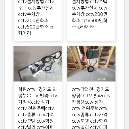
cctv설치방법 cctv
설치방법 cctv주택
주택 cctv추가설치
cctv추가설치 cctv
cctv주차장
주차장 cctv200만
cctv200만화소
화소 cctv500만화
cctv500만화소 ip
소 ip카메라
카메라
학원cctv -경기도 의
cctv작업전- 경기도
정부CCTV 빌라cctv
양평CCTV 빌라cctv
가정용cctv 상가
가정용cctv 상가
cctv 전원주택cctv
cctv 전원주택cctv
cctv종류 cctv가격
cctv종류 cctv가격
cctv모텔 cctv학원
cctv모텔 cctv학원
cctv빌라 cctv아파
cctv빌라 cctv아파