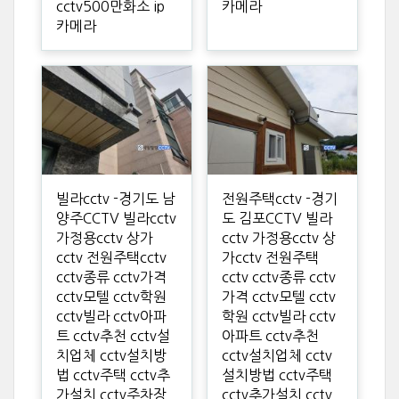
cctv500만화소 ip
카메라
카메라
빌라cctv -경기도 남
전원주택cctv -경기
양주CCTV 빌라cctv
도 김포CCTV 빌라
가정용cctv 상가
cctv 가정용cctv 상
cctv 전원주택cctv
가cctv 전원주택
cctv종류 cctv가격
cctv cctv종류 cctv
cctv모텔 cctv학원
가격 cctv모텔 cctv
cctv빌라 cctv아파
학원 cctv빌라 cctv
트 cctv추천 cctv설
아파트 cctv추천
치업체 cctv설치방
cctv설치업체 cctv
법 cctv주택 cctv추
설치방법 cctv주택
가설치 cctv주차장
cctv추가설치 cctv