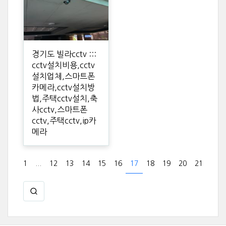
경기도 빌라cctv :::
cctv설치비용,cctv
설치업체,스마트폰
카메라,cctv설치방
법,주택cctv설치,축
사cctv,스마트폰
cctv,주택cctv,ip카
메라
1
...
12
13
14
15
16
17
18
19
20
21