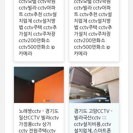
cctv모텔 cctv학원
cctv모텔 cctv학원
cctv빌라 cctv아파
cctv빌라 cctv아파
트 cctv추천 cctv설
트 cctv추천 cctv설
치업체 cctv설치방
치업체 cctv설치방
법 cctv주택 cctv추
법 cctv주택 cctv추
가설치 cctv주차장
가설치 cctv주차장
cctv200만화소
cctv200만화소
cctv500만화소 ip
cctv500만화소 ip
카메라
카메라
노래방cctv - 경기도
경기도 고양CCTV -
일산CCTV 빌라cctv
빌라국산cctv :::
가정용cctv 상가
cctv설치비용,cctv
cctv 전원주택cctv
설치업체,스마트폰