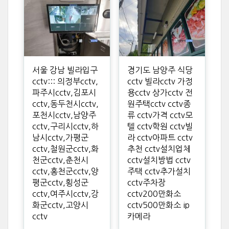
서울 강남 빌라입구
경기도 남양주 식당
cctv::: 의정부cctv,
cctv 빌라cctv 가정
파주시cctv,김포시
용cctv 상가cctv 전
cctv,동두천시cctv,
원주택cctv cctv종
포천시cctv,남양주
류 cctv가격 cctv모
cctv,구리시cctv,하
텔 cctv학원 cctv빌
남시cctv,가평군
라 cctv아파트 cctv
cctv,철원군cctv,화
추천 cctv설치업체
천군cctv,춘천시
cctv설치방법 cctv
cctv,홍천군cctv,양
주택 cctv추가설치
평군cctv,횡성군
cctv주차장
cctv,여주시cctv,강
cctv200만화소
화군cctv,고양시
cctv500만화소 ip
cctv
카메라