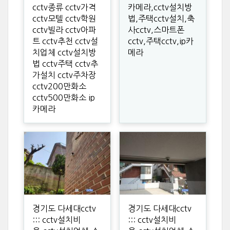
cctv종류 cctv가격
카메라,cctv설치방
cctv모텔 cctv학원
법,주택cctv설치,축
cctv빌라 cctv아파
사cctv,스마트폰
트 cctv추천 cctv설
cctv,주택cctv,ip카
치업체 cctv설치방
메라
법 cctv주택 cctv추
가설치 cctv주차장
cctv200만화소
cctv500만화소 ip
카메라
경기도 다세대cctv
경기도 다세대cctv
::: cctv설치비
::: cctv설치비