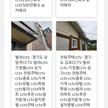
cctv500만화소 ip
카메라
카메라
빌라cctv -경기도 남
전원주택cctv -경기
양주CCTV 빌라cctv
도 김포CCTV 빌라
가정용cctv 상가
cctv 가정용cctv 상
cctv 전원주택cctv
가cctv 전원주택
cctv종류 cctv가격
cctv cctv종류 cctv
cctv모텔 cctv학원
가격 cctv모텔 cctv
cctv빌라 cctv아파
학원 cctv빌라 cctv
트 cctv추천 cctv설
아파트 cctv추천
치업체 cctv설치방
cctv설치업체 cctv
법 cctv주택 cctv추
설치방법 cctv주택