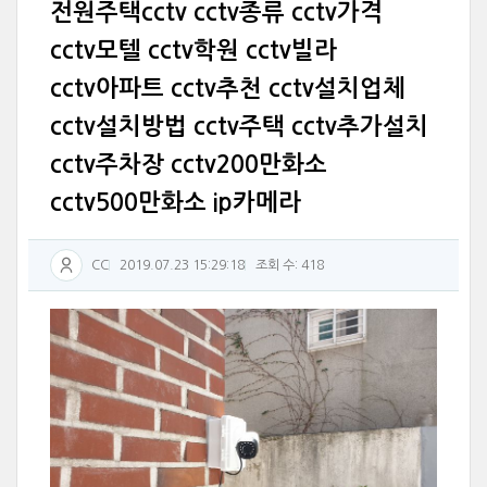
전원주택cctv cctv종류 cctv가격
cctv모텔 cctv학원 cctv빌라
cctv아파트 cctv추천 cctv설치업체
cctv설치방법 cctv주택 cctv추가설치
cctv주차장 cctv200만화소
cctv500만화소 ip카메라
CC
2019.07.23 15:29:18
조회 수: 418