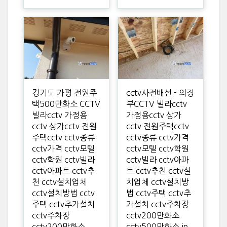
경기도 가평 전원주
cctv사전배선 - 의정
택500만화소 CCTV
부CCTV 빌라cctv
빌라cctv 가정용
가정용cctv 상가
cctv 상가cctv 전원
cctv 전원주택cctv
주택cctv cctv종류
cctv종류 cctv가격
cctv가격 cctv모텔
cctv모텔 cctv학원
cctv학원 cctv빌라
cctv빌라 cctv아파
cctv아파트 cctv추
트 cctv추천 cctv설
천 cctv설치업체
치업체 cctv설치방
cctv설치방법 cctv
법 cctv주택 cctv추
주택 cctv추가설치
가설치 cctv주차장
cctv주차장
cctv200만화소
cctv200만화소
cctv500만화소 ip