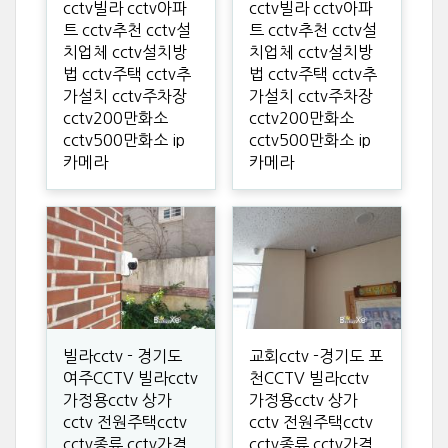
cctv빌라 cctv아파
cctv빌라 cctv아파
트 cctv추천 cctv설
트 cctv추천 cctv설
치업체 cctv설치방
치업체 cctv설치방
법 cctv주택 cctv추
법 cctv주택 cctv추
가설치 cctv주차장
가설치 cctv주차장
cctv200만화소
cctv200만화소
cctv500만화소 ip
cctv500만화소 ip
카메라
카메라
빌라cctv - 경기도
교회cctv -경기도 포
여주CCTV 빌라cctv
천CCTV 빌라cctv
가정용cctv 상가
가정용cctv 상가
cctv 전원주택cctv
cctv 전원주택cctv
cctv종류 cctv가격
cctv종류 cctv가격