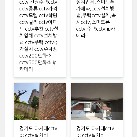
cctv 전원주택cctv
설치업체,스마트폰
cctv종류 cctv가격
카메라,cctv설치방
cctv모텔 cctv학원
법,주택cctv설치,축
cctv빌라 cctv아파
사cctv,스마트폰
트 cctv추천 cctv설
cctv,주택cctv,ip카
치업체 cctv설치방
메라
법 cctv주택 cctv추
가설치 cctv주차장
cctv200만화소
cctv500만화소 ip
카메라
경기도 다세대cctv
경기도 다세대cctv
::: cctv설치비
::: cctv설치비