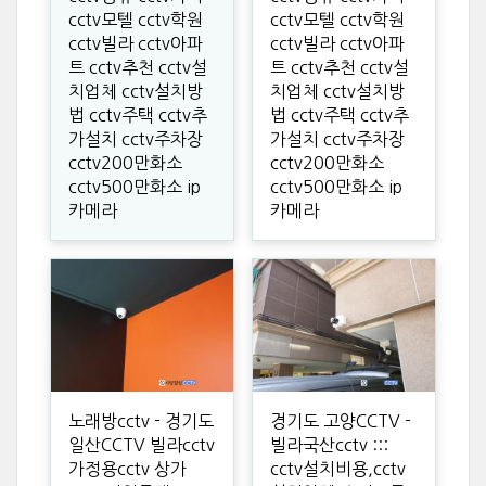
cctv모텔 cctv학원
cctv모텔 cctv학원
cctv빌라 cctv아파
cctv빌라 cctv아파
트 cctv추천 cctv설
트 cctv추천 cctv설
치업체 cctv설치방
치업체 cctv설치방
법 cctv주택 cctv추
법 cctv주택 cctv추
가설치 cctv주차장
가설치 cctv주차장
cctv200만화소
cctv200만화소
cctv500만화소 ip
cctv500만화소 ip
카메라
카메라
노래방cctv - 경기도
경기도 고양CCTV -
일산CCTV 빌라cctv
빌라국산cctv :::
가정용cctv 상가
cctv설치비용,cctv