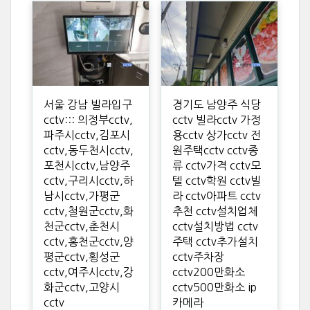
서울 강남 빌라입구
경기도 남양주 식당
cctv::: 의정부cctv,
cctv 빌라cctv 가정
파주시cctv,김포시
용cctv 상가cctv 전
cctv,동두천시cctv,
원주택cctv cctv종
포천시cctv,남양주
류 cctv가격 cctv모
cctv,구리시cctv,하
텔 cctv학원 cctv빌
남시cctv,가평군
라 cctv아파트 cctv
cctv,철원군cctv,화
추천 cctv설치업체
천군cctv,춘천시
cctv설치방법 cctv
cctv,홍천군cctv,양
주택 cctv추가설치
평군cctv,횡성군
cctv주차장
cctv,여주시cctv,강
cctv200만화소
화군cctv,고양시
cctv500만화소 ip
cctv
카메라