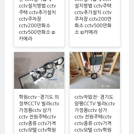
cctv설치방법 cctv
설치방법 cctv주택
주택 cctv추가설치
cctv추가설치 cctv
cctv주차장
주차장 cctv200만
cctv200만화소
화소 cctv500만화
cctv500만화소 ip
소 ip카메라
카메라
학원cctv -경기도 의
cctv작업전- 경기도
정부CCTV 빌라cctv
양평CCTV 빌라cctv
가정용cctv 상가
가정용cctv 상가
cctv 전원주택cctv
cctv 전원주택cctv
cctv종류 cctv가격
cctv종류 cctv가격
cctv모텔 cctv학원
cctv모텔 cctv학원