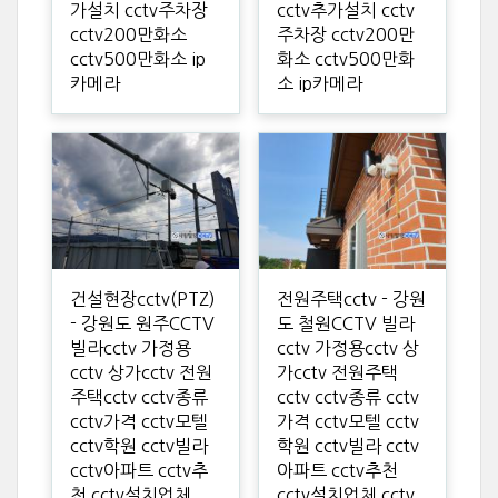
가설치 cctv주차장
cctv추가설치 cctv
cctv200만화소
주차장 cctv200만
cctv500만화소 ip
화소 cctv500만화
카메라
소 ip카메라
건설현장cctv(PTZ)
전원주택cctv - 강원
- 강원도 원주CCTV
도 철원CCTV 빌라
빌라cctv 가정용
cctv 가정용cctv 상
cctv 상가cctv 전원
가cctv 전원주택
주택cctv cctv종류
cctv cctv종류 cctv
cctv가격 cctv모텔
가격 cctv모텔 cctv
cctv학원 cctv빌라
학원 cctv빌라 cctv
cctv아파트 cctv추
아파트 cctv추천
천 cctv설치업체
cctv설치업체 cctv