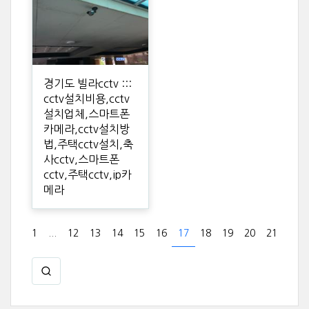
경기도 빌라cctv :::
cctv설치비용,cctv
설치업체,스마트폰
카메라,cctv설치방
법,주택cctv설치,축
사cctv,스마트폰
cctv,주택cctv,ip카
메라
1
...
12
13
14
15
16
17
18
19
20
21