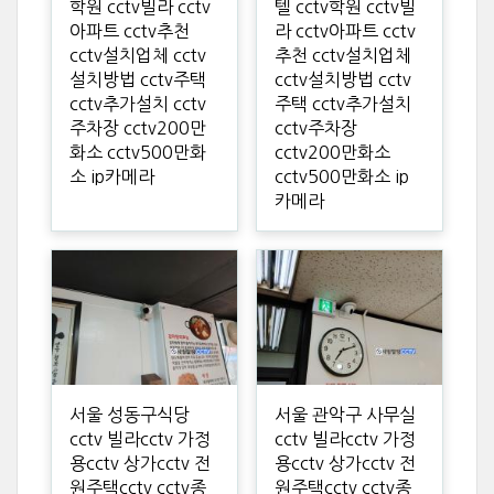
학원 cctv빌라 cctv
텔 cctv학원 cctv빌
아파트 cctv추천
라 cctv아파트 cctv
cctv설치업체 cctv
추천 cctv설치업체
설치방법 cctv주택
cctv설치방법 cctv
cctv추가설치 cctv
주택 cctv추가설치
주차장 cctv200만
cctv주차장
화소 cctv500만화
cctv200만화소
소 ip카메라
cctv500만화소 ip
카메라
서울 성동구식당
서울 관악구 사무실
cctv 빌라cctv 가정
cctv 빌라cctv 가정
용cctv 상가cctv 전
용cctv 상가cctv 전
원주택cctv cctv종
원주택cctv cctv종