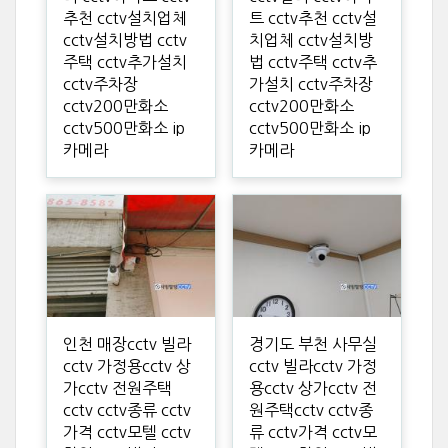
추천 cctv설치업체
트 cctv추천 cctv설
cctv설치방법 cctv
치업체 cctv설치방
주택 cctv추가설치
법 cctv주택 cctv추
cctv주차장
가설치 cctv주차장
cctv200만화소
cctv200만화소
cctv500만화소 ip
cctv500만화소 ip
카메라
카메라
인천 매장cctv 빌라
경기도 부천 사무실
cctv 가정용cctv 상
cctv 빌라cctv 가정
가cctv 전원주택
용cctv 상가cctv 전
cctv cctv종류 cctv
원주택cctv cctv종
가격 cctv모텔 cctv
류 cctv가격 cctv모