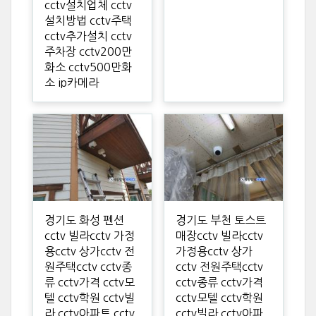
cctv설치업체 cctv
설치방법 cctv주택
cctv추가설치 cctv
주차장 cctv200만
화소 cctv500만화
소 ip카메라
경기도 화성 펜션
경기도 부천 토스트
cctv 빌라cctv 가정
매장cctv 빌라cctv
용cctv 상가cctv 전
가정용cctv 상가
원주택cctv cctv종
cctv 전원주택cctv
류 cctv가격 cctv모
cctv종류 cctv가격
텔 cctv학원 cctv빌
cctv모텔 cctv학원
라 cctv아파트 cctv
cctv빌라 cctv아파