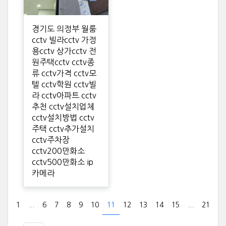
경기도 의정부 월룸
cctv 빌라cctv 가정
용cctv 상가cctv 전
원주택cctv cctv종
류 cctv가격 cctv모
텔 cctv학원 cctv빌
라 cctv아파트 cctv
추천 cctv설치업체
cctv설치방법 cctv
주택 cctv추가설치
cctv주차장
cctv200만화소
cctv500만화소 ip
카메라
1
...
6
7
8
9
10
11
12
13
14
15
...
21