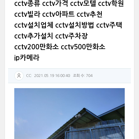
cctv종류 cctv가격 cctv모텔 cctv학원
cctv빌라 cctv아파트 cctv추천
cctv설치업체 cctv설치방법 cctv주택
cctv추가설치 cctv주차장
cctv200만화소 cctv500만화소
ip카메라
CC
2021.05.19 16:00:40
조회 수: 704