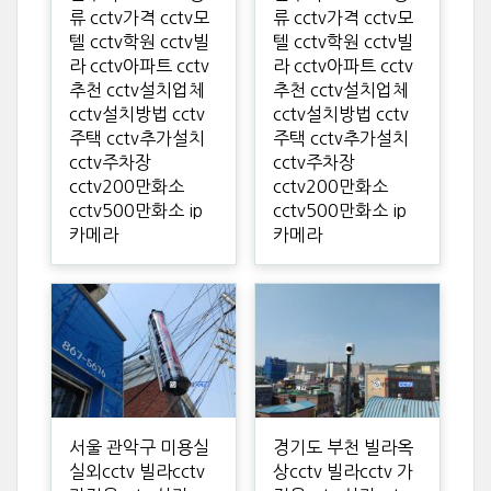
류 cctv가격 cctv모
류 cctv가격 cctv모
텔 cctv학원 cctv빌
텔 cctv학원 cctv빌
라 cctv아파트 cctv
라 cctv아파트 cctv
추천 cctv설치업체
추천 cctv설치업체
cctv설치방법 cctv
cctv설치방법 cctv
주택 cctv추가설치
주택 cctv추가설치
cctv주차장
cctv주차장
cctv200만화소
cctv200만화소
cctv500만화소 ip
cctv500만화소 ip
카메라
카메라
서울 관악구 미용실
경기도 부천 빌라옥
실외cctv 빌라cctv
상cctv 빌라cctv 가