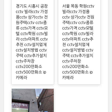
경기도 시흥시 공장
서울 목동 학원cctv
cctv 빌라cctv 가정
빌라cctv 가정용
용cctv 상가cctv 전
cctv 상가cctv 전원
원주택cctv cctv종
주택cctv cctv종류
류 cctv가격 cctv모
cctv가격 cctv모텔
텔 cctv학원 cctv빌
cctv학원 cctv빌라
라 cctv아파트 cctv
cctv아파트 cctv추
추천 cctv설치업체
천 cctv설치업체
cctv설치방법 cctv
cctv설치방법 cctv
주택 cctv추가설치
주택 cctv추가설치
cctv주차장
cctv주차장
cctv200만화소
cctv200만화소
cctv500만화소 ip
cctv500만화소 ip
카메라
카메라