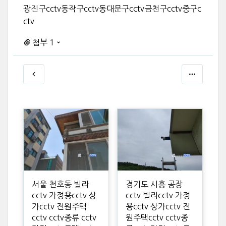
광진구cctv동작구cctv동대문구cctv금천구cctv중구c
ctv
첨부 1
서울 천호동 빌라
경기도 시흥 공장
cctv 가정용cctv 상
cctv 빌라cctv 가정
가cctv 전원주택
용cctv 상가cctv 전
cctv cctv종류 cctv
원주택cctv cctv종