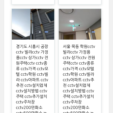
경기도 시흥시 공장
서울 목동 학원cctv
cctv 빌라cctv 가정
빌라cctv 가정용
용cctv 상가cctv 전
cctv 상가cctv 전원
원주택cctv cctv종
주택cctv cctv종류
류 cctv가격 cctv모
cctv가격 cctv모텔
텔 cctv학원 cctv빌
cctv학원 cctv빌라
라 cctv아파트 cctv
cctv아파트 cctv추
추천 cctv설치업체
천 cctv설치업체
cctv설치방법 cctv
cctv설치방법 cctv
주택 cctv추가설치
주택 cctv추가설치
cctv주차장
cctv주차장
cctv200만화소
cctv200만화소