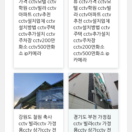
가격 cctv모텔 cctv
류 cctv가격 cctv모
학원 cctv빌라 cctv
텔 cctv학원 cctv빌
아파트 cctv추천
라 cctv아파트 cctv
cctv설치업체 cctv
추천 cctv설치업체
설치방법 cctv주택
cctv설치방법 cctv
cctv추가설치 cctv
주택 cctv추가설치
주차장 cctv200만
cctv주차장
화소 cctv500만화
cctv200만화소
소 ip카메라
cctv500만화소 ip
카메라
강원도 철원 축사
경기도 부천 가정집
cctv 빌라cctv 가정
cctv 빌라cctv 가정
용cctv 상가cctv 전
용cctv 상가cctv 전