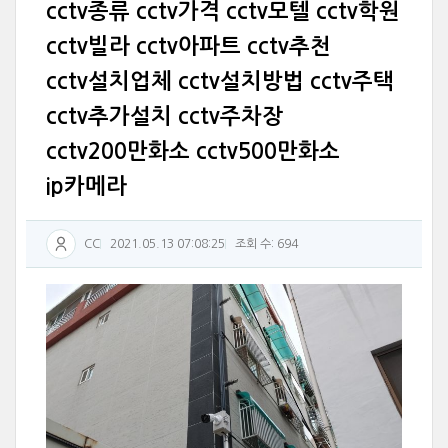
cctv종류 cctv가격 cctv모텔 cctv학원
cctv빌라 cctv아파트 cctv추천
cctv설치업체 cctv설치방법 cctv주택
cctv추가설치 cctv주차장
cctv200만화소 cctv500만화소
ip카메라
CC
2021.05.13 07:08:25
조회 수: 694