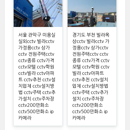
서울 관악구 미용실
경기도 부천 빌라옥
실외cctv 빌라cctv
상cctv 빌라cctv 가
가정용cctv 상가
정용cctv 상가cctv
cctv 전원주택cctv
전원주택cctv cctv
cctv종류 cctv가격
종류 cctv가격 cctv
cctv모텔 cctv학원
모텔 cctv학원 cctv
cctv빌라 cctv아파
빌라 cctv아파트
트 cctv추천 cctv설
cctv추천 cctv설치
치업체 cctv설치방
업체 cctv설치방법
법 cctv주택 cctv추
cctv주택 cctv추가
가설치 cctv주차장
설치 cctv주차장
cctv200만화소
cctv200만화소
cctv500만화소 ip
cctv500만화소 ip
카메라
카메라