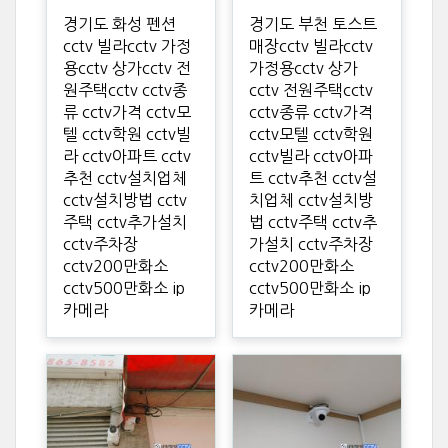
경기도 화성 펜션
경기도 부천 토스트
cctv 빌라cctv 가정
매장cctv 빌라cctv
용cctv 상가cctv 전
가정용cctv 상가
원주택cctv cctv종
cctv 전원주택cctv
류 cctv가격 cctv모
cctv종류 cctv가격
텔 cctv학원 cctv빌
cctv모텔 cctv학원
라 cctv아파트 cctv
cctv빌라 cctv아파
추천 cctv설치업체
트 cctv추천 cctv설
cctv설치방법 cctv
치업체 cctv설치방
주택 cctv추가설치
법 cctv주택 cctv추
cctv주차장
가설치 cctv주차장
cctv200만화소
cctv200만화소
cctv500만화소 ip
cctv500만화소 ip
카메라
카메라