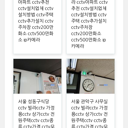
아파트 cctv추천
라 cctv아파트 cctv
cctv설치업체 cctv
추천 cctv설치업체
설치방법 cctv주택
cctv설치방법 cctv
cctv추가설치 cctv
주택 cctv추가설치
주차장 cctv200만
cctv주차장
화소 cctv500만화
cctv200만화소
소 ip카메라
cctv500만화소 ip
카메라
서울 성동구식당
서울 관악구 사무실
cctv 빌라cctv 가정
cctv 빌라cctv 가정
용cctv 상가cctv 전
용cctv 상가cctv 전
원주택cctv cctv종
원주택cctv cctv종
류 cctv가격 cctv모
류 cctv가격 cctv모