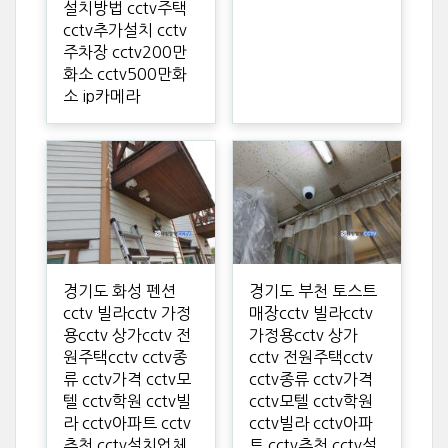
설치방법 cctv주택
cctv추가설치 cctv
주차장 cctv200만
화소 cctv500만화
소 ip카메라
경기도 화성 펜션
경기도 부천 토스트
cctv 빌라cctv 가정
매장cctv 빌라cctv
용cctv 상가cctv 전
가정용cctv 상가
원주택cctv cctv종
cctv 전원주택cctv
류 cctv가격 cctv모
cctv종류 cctv가격
텔 cctv학원 cctv빌
cctv모텔 cctv학원
라 cctv아파트 cctv
cctv빌라 cctv아파
추천 cctv설치업체
트 cctv추천 cctv설