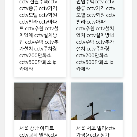
cctv 전원주택cctv
전원주택cctv cctv
cctv종류 cctv가격
종류 cctv가격 cctv
cctv모텔 cctv학원
모텔 cctv학원 cctv
cctv빌라 cctv아파
빌라 cctv아파트
트 cctv추천 cctv설
cctv추천 cctv설치
치업체 cctv설치방
업체 cctv설치방법
법 cctv주택 cctv추
cctv주택 cctv추가
가설치 cctv주차장
설치 cctv주차장
cctv200만화소
cctv200만화소
cctv500만화소 ip
cctv500만화소 ip
카메라
카메라
서울 강남 아파트
서울 서초 빌라cctv
cctv교체 빌라cctv
가정용cctv 상가