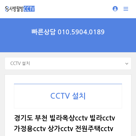
빠른상담 010.5904.0189
CCTV 설치
CCTV 설치
경기도 부천 빌라옥상cctv 빌라cctv
가정용cctv 상가cctv 전원주택cctv