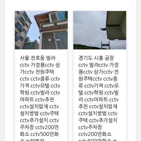
서울 천호동 빌라
경기도 시흥 공장
cctv 가정용cctv 상
cctv 빌라cctv 가정
가cctv 전원주택
용cctv 상가cctv 전
cctv cctv종류 cctv
원주택cctv cctv종
가격 cctv모텔 cctv
류 cctv가격 cctv모
학원 cctv빌라 cctv
텔 cctv학원 cctv빌
아파트 cctv추천
라 cctv아파트 cctv
cctv설치업체 cctv
추천 cctv설치업체
설치방법 cctv주택
cctv설치방법 cctv
cctv추가설치 cctv
주택 cctv추가설치
주차장 cctv200만
cctv주차장
화소 cctv500만화
cctv200만화소
소 ip카메라
cctv500만화소 ip