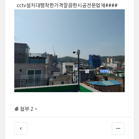
cctv설치대행착한가격깔끔한시공전문업체####
첨부 2