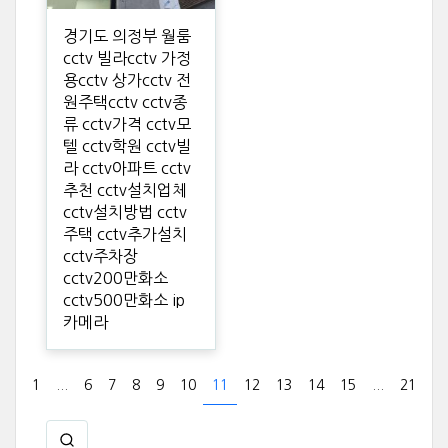
경기도 의정부 월룸
cctv 빌라cctv 가정
용cctv 상가cctv 전
원주택cctv cctv종
류 cctv가격 cctv모
텔 cctv학원 cctv빌
라 cctv아파트 cctv
추천 cctv설치업체
cctv설치방법 cctv
주택 cctv추가설치
cctv주차장
cctv200만화소
cctv500만화소 ip
카메라
1
...
6
7
8
9
10
11
12
13
14
15
...
21