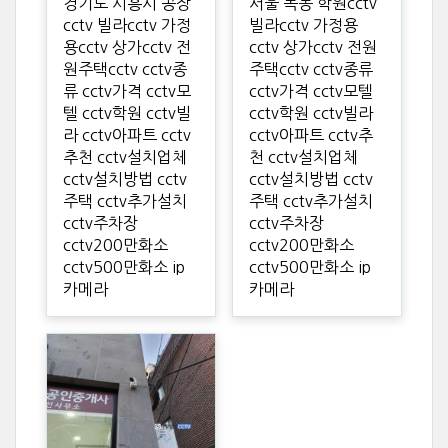
경기도 시흥시 공장
서울 목동 학원cctv
cctv 빌라cctv 가정
빌라cctv 가정용
용cctv 상가cctv 전
cctv 상가cctv 전원
원주택cctv cctv종
주택cctv cctv종류
류 cctv가격 cctv모
cctv가격 cctv모텔
텔 cctv학원 cctv빌
cctv학원 cctv빌라
라 cctv아파트 cctv
cctv아파트 cctv추
추천 cctv설치업체
천 cctv설치업체
cctv설치방법 cctv
cctv설치방법 cctv
주택 cctv추가설치
주택 cctv추가설치
cctv주차장
cctv주차장
cctv200만화소
cctv200만화소
cctv500만화소 ip
cctv500만화소 ip
카메라
카메라