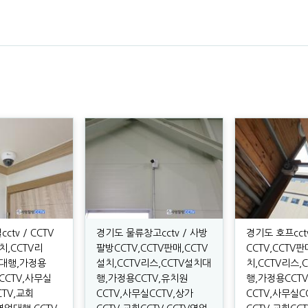
tv / CCTV
경기도 물류창고cctv / 사방
경기도 호프cct
치,CCTV리
팔방CCTV,CCTV판매,CCTV
CCTV,CCTV판
치대행,가정용
설치,CCTV리스,CCTV설치대
치,CCTV리스,
CCTV,사무실
행,가정용CCTV,유치원
행,가정용CCT
CTV,교회
CCTV,사무실CCTV,상가
CCTV,사무실C