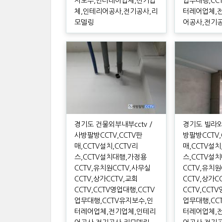
지보수,인터레어업체,전기업
업무대행,CC
체,인테리어공사,전기공사,리
터레어업체,
모델링
어공사,전기
경기도 건물외부내부cctv /
경기도 빌라외
사방팔방CCTV,CCTV판
방팔방CCTV,
매,CCTV설치,CCTV리
매,CCTV설치
스,CCTV설치대행,가정용
스,CCTV설
CCTV,유치원CCTV,사무실
CCTV,유치원
CCTV,상가CCTV,교회
CCTV,상가C
CCTV,CCTV영업대행,CCTV
CCTV,CCT
업무대행,CCTV유지보수,인
업무대행,CC
터레어업체,전기업체,인테리
터레어업체,