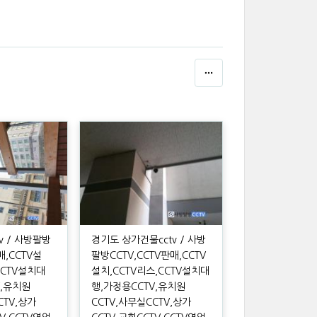
v / 사방팔방
경기도 상가건물cctv / 사방
매,CCTV설
팔방CCTV,CCTV판매,CCTV
CCTV설치대
설치,CCTV리스,CCTV설치대
V,유치원
행,가정용CCTV,유치원
CTV,상가
CCTV,사무실CCTV,상가