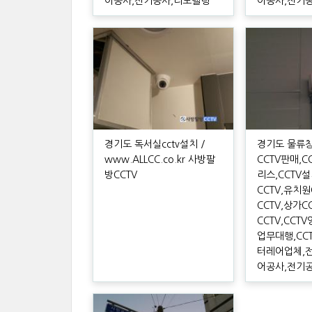
어공사,전기공사,리모델링
어공사,전기
경기도 독서실cctv설치 /
경기도 물류창고
www.ALLCC.co.kr 사방팔
CCTV판매,C
방CCTV
리스,CCTV
CCTV,유치원
CCTV,상가C
CCTV,CCT
업무대행,CC
터레어업체,
어공사,전기