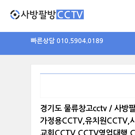
빠른상담 010.5904.0189
경기도 물류창고cctv / 사방
가정용CCTV,유치원CCTV,사
교회CCTV,CCTV영업대행