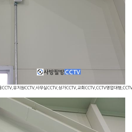
용CCTV,유치원CCTV,사무실CCTV,상가CCTV,교회CCTV,CCTV영업대행,