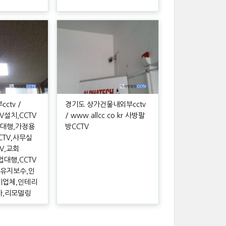
ctv /
경기도 상가건물내외부cctv
TV설치,CCTV
/ www.allcc.co.kr 사방팔
치대행,가정용
방CCTV
CTV,사무실
TV,교회
영업대행,CCTV
V유지보수,인
기업체,인테리
사,리모델링