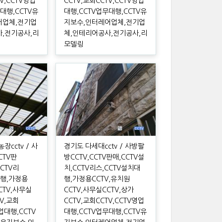
TV,CCTV영업
CCTV,교회CCTV,CCTV영업
대행,CCTV유
대행,CCTV업무대행,CCTV유
어업체,전기업
지보수,인터레어업체,전기업
,전기공사,리
체,인테리어공사,전기공사,리
모델링
장cctv / 사
경기도 다세대cctv / 사방팔
CTV판
방CCTV,CCTV판매,CCTV설
CCTV리
치,CCTV리스,CCTV설치대
대행,가정용
행,가정용CCTV,유치원
CTV,사무실
CCTV,사무실CCTV,상가
TV,교회
CCTV,교회CCTV,CCTV영업
영업대행,CCTV
대행,CCTV업무대행,CCTV유