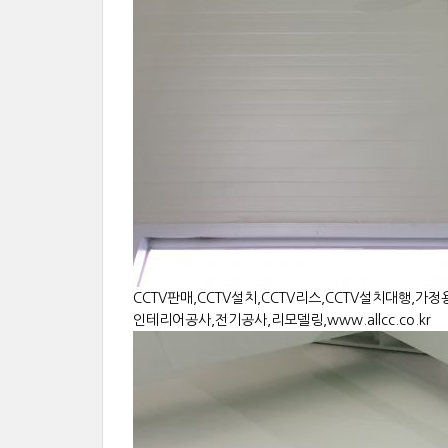
CCTV판매,CCTV설치,CCTV리스,CCTV설치대행,가정
인테리어공사,전기공사,리모델링,www.allcc.co.kr