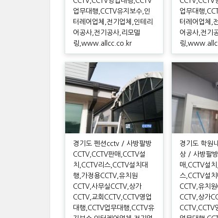
CCTV,CCTV영업대행,CCTV
CCTV,CCT
업무대행,CCTV유지보수,인
업무대행,CC
터레어업체,전기업체,인테리
터레어업체,
어공사,전기공사,리모델
어공사,전기
링,www.allcc.co.kr
링,www.allcc
경기도 펜션cctv / 사방팔방
경기도 학원내
CCTV,CCTV판매,CCTV설
상 / 사방팔방
치,CCTV리스,CCTV설치대
매,CCTV설치
행,가정용CCTV,유치원
스,CCTV설
CCTV,사무실CCTV,상가
CCTV,유치원
CCTV,교회CCTV,CCTV영업
CCTV,상가C
대행,CCTV업무대행,CCTV유
CCTV,CCT