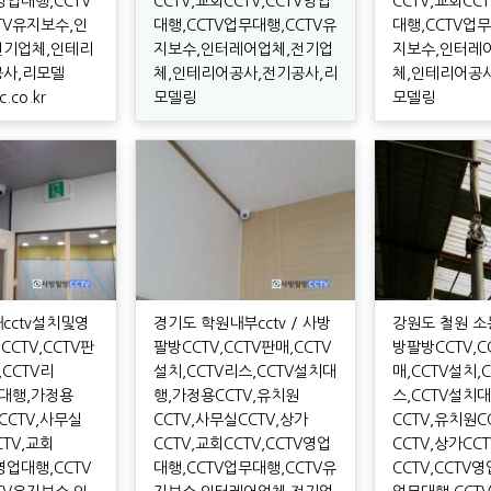
V영업대행,CCTV
CCTV,교회CCTV,CCTV영업
CCTV,교회CC
TV유지보수,인
대행,CCTV업무대행,CCTV유
대행,CCTV업무
전기업체,인테리
지보수,인터레어업체,전기업
지보수,인터레
공사,리모델
체,인테리어공사,전기공사,리
체,인테리어공사
.co.kr
모델링
모델링
cctv설치및영
경기도 학원내부cctv / 사방
강원도 철원 소농
CCTV,CCTV판
팔방CCTV,CCTV판매,CCTV
방팔방CCTV,C
,CCTV리
설치,CCTV리스,CCTV설치대
매,CCTV설치,
치대행,가정용
행,가정용CCTV,유치원
스,CCTV설치
CCTV,사무실
CCTV,사무실CCTV,상가
CCTV,유치원C
CTV,교회
CCTV,교회CCTV,CCTV영업
CCTV,상가CC
V영업대행,CCTV
대행,CCTV업무대행,CCTV유
CCTV,CCTV