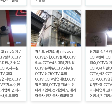
공사,리모델링
모델링
 cctv설치 /
경기도 상가외벽 cctv as /
경기도 상가내부c
CTV설치,CCTV
CCTV판매,CCTV설치,CCTV
CCTV판매,CC
설치대행,가정용
리스,CCTV설치대행,가정용
리스,CCTV설
CCTV,사무실
CCTV,유치원CCTV,사무실
CCTV,유치원C
CTV,교회
CCTV,상가CCTV,교회
CCTV,상가CC
V영업대행,CCTV
CCTV,CCTV영업대행,CCTV
CCTV,CCTV
TV유지보수,인
업무대행,CCTV유지보수,인
업무대행,CCT
전기업체,인테리
터레어업체,전기업체,인테리
터레어업체,전
공사,리모델링
어공사,전기공사,리모델링
어공사,전기공