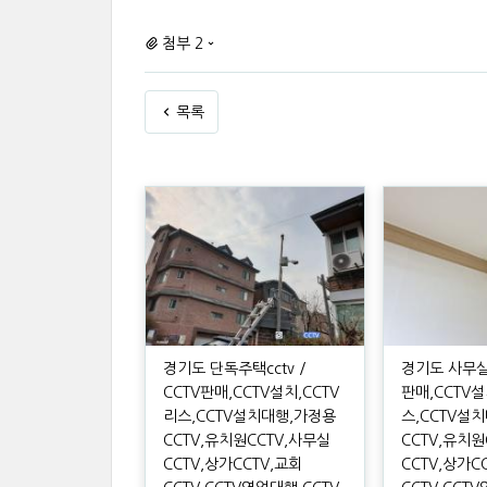
첨부 2
목록
경기도 단독주택cctv /
경기도 사무실cc
CCTV판매,CCTV설치,CCTV
판매,CCTV설
리스,CCTV설치대행,가정용
스,CCTV설
CCTV,유치원CCTV,사무실
CCTV,유치원
CCTV,상가CCTV,교회
CCTV,상가C