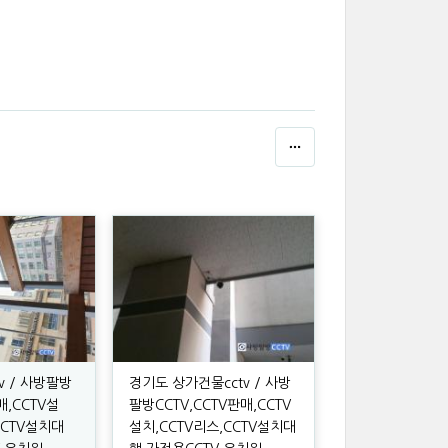
v / 사방팔방
경기도 상가건물cctv / 사방
매,CCTV설
팔방CCTV,CCTV판매,CCTV
CCTV설치대
설치,CCTV리스,CCTV설치대