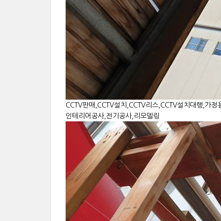
CCTV판매,CCTV설치,CCTV리스,CCTV설치대행,가정
인테리어공사,전기공사,리모델링