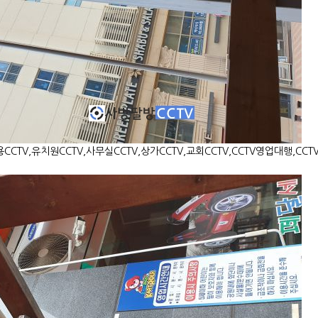
용CCTV,유치원CCTV,사무실CCTV,상가CCTV,교회CCTV,CCTV영업대행,