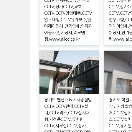
CCTV,유치원CCTV,사무실
CCTV,유치원
CCTV,상가CCTV,교회
CCTV,상가C
CCTV,CCTV영업대행,CCTV
CCTV,CCT
업무대행,CCTV유지보수,인
업무대행,CC
터레어업체,전기업체,인테리
터레어업체,
어공사,전기공사,리모델
어공사,전기
링,www.allcc.co.kr
링,www.allcc
경기도 펜션cctv / 사방팔방
경기도 학원내
CCTV,CCTV판매,CCTV설
상 / 사방팔방
치,CCTV리스,CCTV설치대
매,CCTV설치
행,가정용CCTV,유치원
스,CCTV설
CCTV,사무실CCTV,상가
CCTV,유치원