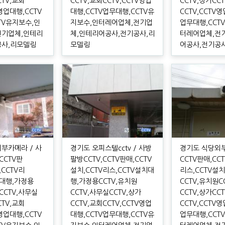
CTV,교회
CCTV,교회CCTV,CCTV영업
CCTV,상가CC
V영업대행,CCTV
대행,CCTV업무대행,CCTV유
CCTV,CCTV
TV유지보수,인
지보수,인터레어업체,전기업
업무대행,CCT
전기업체,인테리
체,인테리어공사,전기공사,리
터레어업체,전
공사,리모델링
모델링
어공사,전기공
부카메라 / 사
경기도 오피스텔cctv / 사방
경기도 식당외부c
CCTV판
팔방CCTV,CCTV판매,CCTV
CCTV판매,CC
,CCTV리
설치,CCTV리스,CCTV설치대
리스,CCTV설
치대행,가정용
행,가정용CCTV,유치원
CCTV,유치원C
CCTV,사무실
CCTV,사무실CCTV,상가
CCTV,상가CC
CTV,교회
CCTV,교회CCTV,CCTV영업
CCTV,CCTV
V영업대행,CCTV
대행,CCTV업무대행,CCTV유
업무대행,CCT