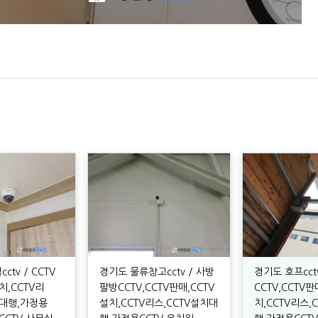
tv / CCTV
경기도 물류창고cctv / 사방
경기도 호프cct
치,CCTV리
팔방CCTV,CCTV판매,CCTV
CCTV,CCTV판
치대행,가정용
설치,CCTV리스,CCTV설치대
치,CCTV리스,