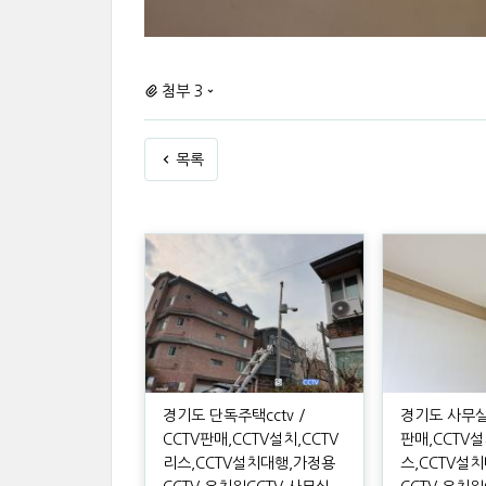
첨부 3
목록
경기도 단독주택cctv /
경기도 사무실cc
CCTV판매,CCTV설치,CCTV
판매,CCTV설
리스,CCTV설치대행,가정용
스,CCTV설