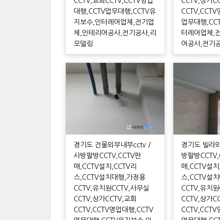
CCTV,교회CCTV,CCTV영업
CCTV,상가C
대행,CCTV업무대행,CCTV유
CCTV,CCT
지보수,인터레어업체,전기업
업무대행,CC
체,인테리어공사,전기공사,리
터레어업체,
모델링
어공사,전기
경기도 건물외부내부cctv /
경기도 빌라외
사방팔방CCTV,CCTV판
방팔방CCTV,
매,CCTV설치,CCTV리
매,CCTV설치
스,CCTV설치대행,가정용
스,CCTV설
CCTV,유치원CCTV,사무실
CCTV,유치원
CCTV,상가CCTV,교회
CCTV,상가C
CCTV,CCTV영업대행,CCTV
CCTV,CCT