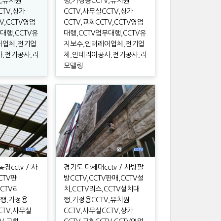
V,유치원
행,가정용CCTV,유치원
CTV,상가
CCTV,사무실CCTV,상가
TV,CCTV영업
CCTV,교회CCTV,CCTV영업
대행,CCTV유
대행,CCTV업무대행,CCTV유
어업체,전기업
지보수,인터레어업체,전기업
,전기공사,리
체,인테리어공사,전기공사,리
모델링
장cctv / 사
경기도 다세대cctv / 사방팔
CTV판
방CCTV,CCTV판매,CCTV설
CCTV리
치,CCTV리스,CCTV설치대
대행,가정용
행,가정용CCTV,유치원
CTV,사무실
CCTV,사무실CCTV,상가