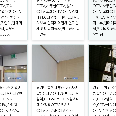
CCTV,사무실
행,가정용CCTV,유치원
행,가정용CCT
CTV,교회
CCTV,사무실CCTV,상가
CCTV,사무실C
V영업대행,CCTV
CCTV,교회CCTV,CCTV영업
CCTV,교회CC
TV유지보수,인
대행,CCTV업무대행,CCTV유
대행,CCTV업무
전기업체,인테리
지보수,인터레어업체,전기업
지보수,인터레
공사,리모델
체,인테리어공사,전기공사,리
체,인테리어공사
.co.kr
모델링
모델링
cctv설치및영
경기도 학원내부cctv / 사방
강원도 철원 소농
CCTV,CCTV판
팔방CCTV,CCTV판매,CCTV
방팔방CCTV,C
,CCTV리
설치,CCTV리스,CCTV설치대
매,CCTV설치,
치대행,가정용
행,가정용CCTV,유치원
스,CCTV설치
CCTV,사무실
CCTV,사무실CCTV,상가
CCTV,유치원C