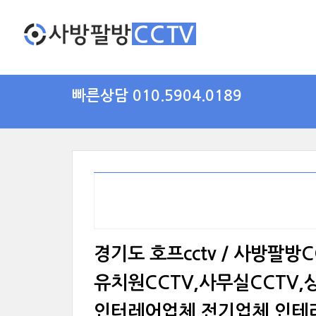
빠른상담 010.5904.0189
경기도 호프cctv / 사방팔방
유치원CCTV,사무실CCTV,
인터레어업체,전기업체,인테