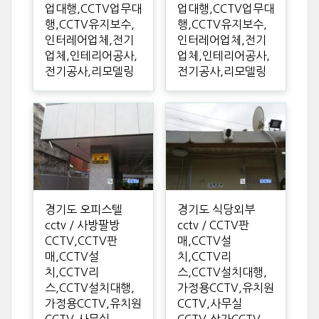
업대행,CCTV업무대
업대행,CCTV업무대
행,CCTV유지보수,
행,CCTV유지보수,
인터레어업체,전기
인터레어업체,전기
업체,인테리어공사,
업체,인테리어공사,
전기공사,리모델링
전기공사,리모델링
경기도 오피스텔
경기도 식당외부
cctv / 사방팔방
cctv / CCTV판
CCTV,CCTV판
매,CCTV설
매,CCTV설
치,CCTV리
치,CCTV리
스,CCTV설치대행,
스,CCTV설치대행,
가정용CCTV,유치원
가정용CCTV,유치원
CCTV,사무실