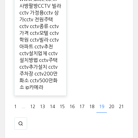
사방팔방CCTV 빌라
cctv 가정용cctv 상
가cctv 전원주택
cctv cctv종류 cctv
가격 cctv모텔 cctv
학원 cctv빌라 cctv
아파트 cctv추천
cctv설치업체 cctv
설치방법 cctv주택
cctv추가설치 cctv
주차장 cctv200만
화소 cctv500만화
소 ip카메라
1
...
12
13
14
15
16
17
18
19
20
21