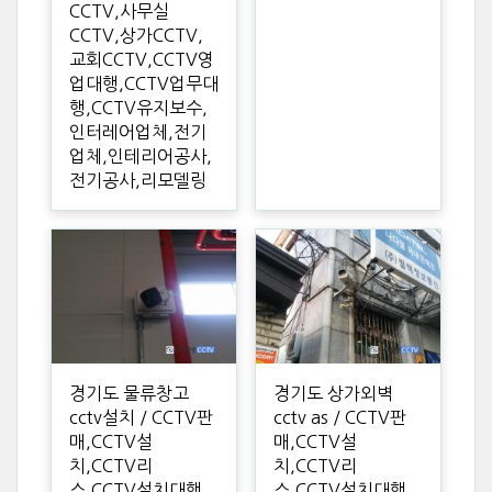
CCTV,사무실
CCTV,상가CCTV,
교회CCTV,CCTV영
업대행,CCTV업무대
행,CCTV유지보수,
인터레어업체,전기
업체,인테리어공사,
전기공사,리모델링
경기도 물류창고
경기도 상가외벽
cctv설치 / CCTV판
cctv as / CCTV판
매,CCTV설
매,CCTV설
치,CCTV리
치,CCTV리
스,CCTV설치대행,
스,CCTV설치대행,