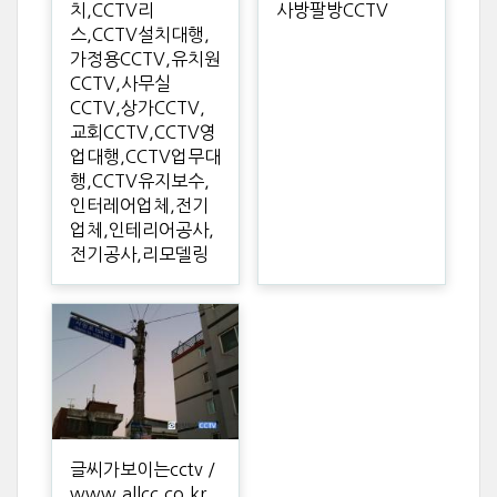
치,CCTV리
사방팔방CCTV
스,CCTV설치대행,
가정용CCTV,유치원
CCTV,사무실
CCTV,상가CCTV,
교회CCTV,CCTV영
업대행,CCTV업무대
행,CCTV유지보수,
인터레어업체,전기
업체,인테리어공사,
전기공사,리모델링
글씨가보이는cctv /
www.allcc.co.kr