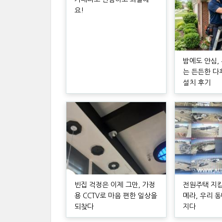
요!
밤에도 안심,
는 든든한 다
설치 후기
빈집 걱정은 이제 그만, 가정
전원주택 지킴
용 CCTV로 마음 편한 일상을
메라, 우리 
되찾다
지다