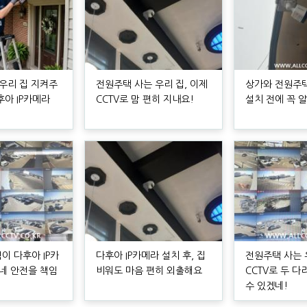
 우리 집 지켜주
전원주택 사는 우리 집, 이제
상가와 전원주택,
후아 IP카메라
CCTV로 맘 편히 지내요!
설치 전에 꼭 
이 다후아 IP카
다후아 IP카메라 설치 후, 집
전원주택 사는 
동네 안전을 책임
비워도 마음 편히 외출해요
CCTV로 두 다
수 있겠네!