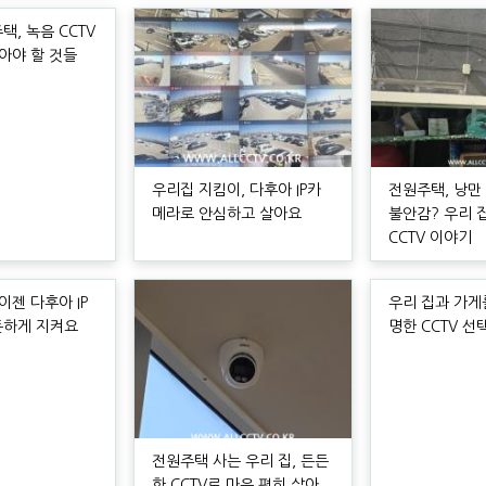
, 녹음 CCTV
알아야 할 것들
우리집 지킴이, 다후아 IP카
전원주택, 낭만
메라로 안심하고 살아요
불안감? 우리 
CCTV 이야기
이젠 다후아 IP
우리 집과 가게
든하게 지켜요
명한 CCTV 선
전원주택 사는 우리 집, 든든
한 CCTV로 마음 편히 살아