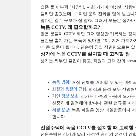
요즘 들어 부쩍 "사장님, 저희 가게에 이상한 사람이
들리면 좋겠는데…" 이런 문의 전화를 많이 받습니
많다는 걸 누구보다 잘 알죠. 그래서 오늘은 상가나
녹음 CCTV, 왜 필요할까요?
많은 분들이 CCTV 하면 그저 영상만 기록하는 장
물건을 훔쳐 가는 도둑이 있다면, "야, 이거 가져가
데 큰 도움이 됩니다. 단순히 침입 장면만으로는 알
상가에 녹음 CCTV를 설치할 때 고려할 점
상가는 외부인 출입이 잦고, 직원과 고객 간의inter
녹음 범위
: 매장 전체를 커버할 수 있는 마
화질과 음질의 균형
: 영상과 음성 모두 선명
개인 정보 보호
: 상가는 다수의 사람이 오가
신중하게 결정해야 합니다. 관련 법규를 미리
저장 용량
: 녹음 파일은 영상 파일만큼이나 
합니다.
전원주택에 녹음 CCTV를 설치할 때 고려할 
전원주택은 상가와 달리 사적인 공간의 성격이 강합