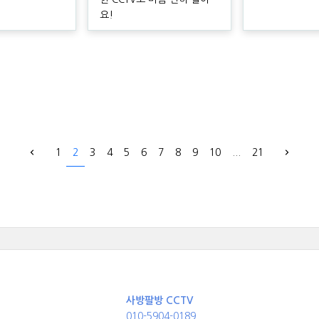
요!
1
2
3
4
5
6
7
8
9
10
...
21
사방팔방 CCTV
010-5904-0189