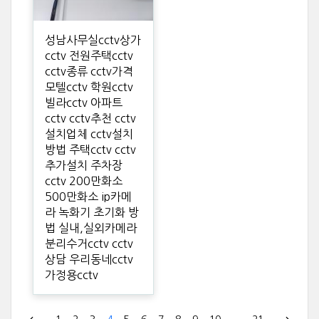
성남사무실cctv상가
cctv 전원주택cctv
cctv종류 cctv가격
모텔cctv 학원cctv
빌라cctv 아파트
cctv cctv추천 cctv
설치업체 cctv설치
방법 주택cctv cctv
추가설치 주차장
cctv 200만화소
500만화소 ip카메
라 녹화기 초기화 방
법 실내,실외카메라
분리수거cctv cctv
상담 우리동네cctv
가정용cctv