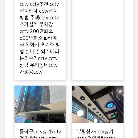
cctv cctv추천 cctv
설치업체 cctv설치
방법 주택cctv cctv
추가설치 주차장
cctv 200만화소
500만화소 ip카메
라 녹화기 초기화 방
법 실내,실외카메라
분리수거cctv cctv
상담 우리동네cctv
가정용cctv
동작구cctv상가cctv
부평상가cctv상가