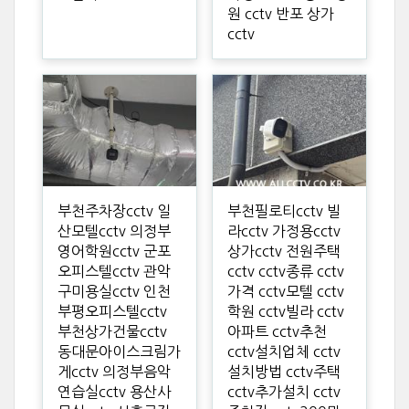
원 cctv 반포 상가
cctv
부천주차장cctv 일
부천필로티cctv 빌
산모텔cctv 의정부
라cctv 가정용cctv
영어학원cctv 군포
상가cctv 전원주택
오피스텔cctv 관악
cctv cctv종류 cctv
구미용실cctv 인천
가격 cctv모텔 cctv
부평오피스텔cctv
학원 cctv빌라 cctv
부천상가건물cctv
아파트 cctv추천
동대문아이스크림가
cctv설치업체 cctv
게cctv 의정부음악
설치방법 cctv주택
연습실cctv 용산사
cctv추가설치 cctv