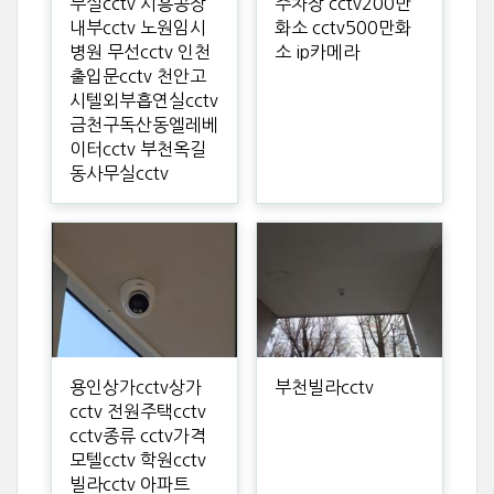
무실cctv 시흥공장
주차장 cctv200만
내부cctv 노원임시
화소 cctv500만화
병원 무선cctv 인천
소 ip카메라
출입문cctv 천안고
시텔외부흡연실cctv
금천구독산동엘레베
이터cctv 부천옥길
동사무실cctv
용인상가cctv상가
부천빌라cctv
cctv 전원주택cctv
cctv종류 cctv가격
모텔cctv 학원cctv
빌라cctv 아파트