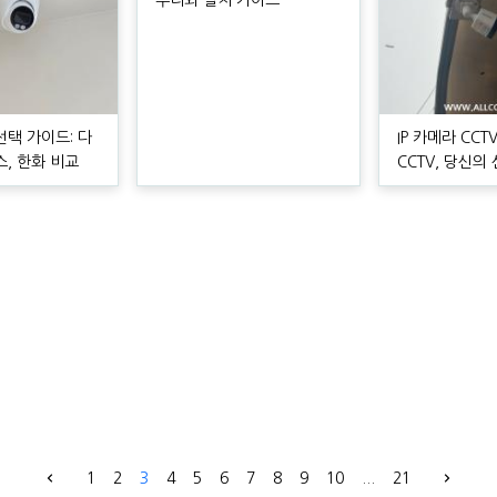
수리와 설치 가이드
선택 가이드: 다
IP 카메라 CC
스, 한화 비교
CCTV, 당신의
1
2
3
4
5
6
7
8
9
10
...
21