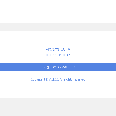
사방팔방 CCTV
010-5904-0189
고객센터 010.2758.2883
Copyright © ALLCC All rights reserved