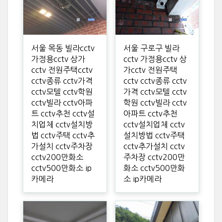
서울 목동 빌라cctv
서울 구로구 빌라
가정용cctv 상가
cctv 가정용cctv 상
cctv 전원주택cctv
가cctv 전원주택
cctv종류 cctv가격
cctv cctv종류 cctv
cctv모텔 cctv학원
가격 cctv모텔 cctv
cctv빌라 cctv아파
학원 cctv빌라 cctv
트 cctv추천 cctv설
아파트 cctv추천
치업체 cctv설치방
cctv설치업체 cctv
법 cctv주택 cctv추
설치방법 cctv주택
가설치 cctv주차장
cctv추가설치 cctv
cctv200만화소
주차장 cctv200만
cctv500만화소 ip
화소 cctv500만화
카메라
소 ip카메라