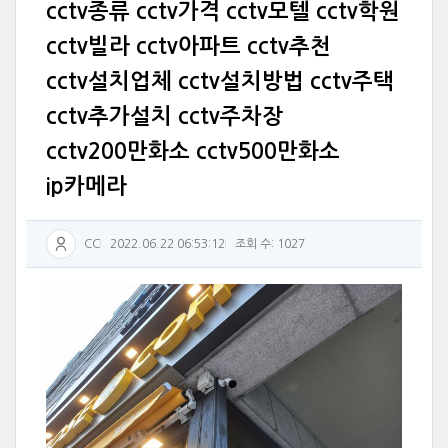
cctv종류 cctv가격 cctv모텔 cctv학원
cctv빌라 cctv아파트 cctv추천
cctv설치업체 cctv설치방법 cctv주택
cctv추가설치 cctv주차장
cctv200만화소 cctv500만화소
ip카메라
CC
2022.06.22 06:53:12
조회 수: 1027