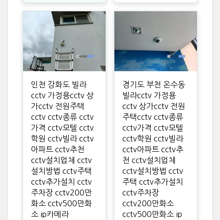
인천 강화도 빌라
경기도 부천 온수동
cctv 가정용cctv 상
빌라cctv 가정용
가cctv 전원주택
cctv 상가cctv 전원
cctv cctv종류 cctv
주택cctv cctv종류
가격 cctv모텔 cctv
cctv가격 cctv모텔
학원 cctv빌라 cctv
cctv학원 cctv빌라
아파트 cctv추천
cctv아파트 cctv추
cctv설치업체 cctv
천 cctv설치업체
설치방법 cctv주택
cctv설치방법 cctv
cctv추가설치 cctv
주택 cctv추가설치
주차장 cctv200만
cctv주차장
화소 cctv500만화
cctv200만화소
소 ip카메라
cctv500만화소 ip