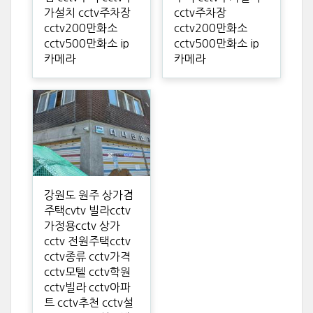
가설치 cctv주차장
cctv주차장
cctv200만화소
cctv200만화소
cctv500만화소 ip
cctv500만화소 ip
카메라
카메라
강원도 원주 상가겸
주택cvtv 빌라cctv
가정용cctv 상가
cctv 전원주택cctv
cctv종류 cctv가격
cctv모텔 cctv학원
cctv빌라 cctv아파
트 cctv추천 cctv설