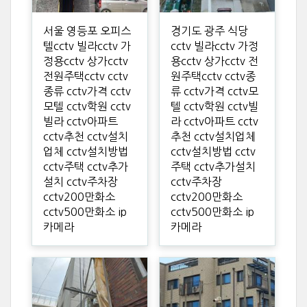
서울 영등포 오피스
경기도 광주 식당
텔cctv 빌라cctv 가
cctv 빌라cctv 가정
정용cctv 상가cctv
용cctv 상가cctv 전
전원주택cctv cctv
원주택cctv cctv종
종류 cctv가격 cctv
류 cctv가격 cctv모
모텔 cctv학원 cctv
텔 cctv학원 cctv빌
빌라 cctv아파트
라 cctv아파트 cctv
cctv추천 cctv설치
추천 cctv설치업체
업체 cctv설치방법
cctv설치방법 cctv
cctv주택 cctv추가
주택 cctv추가설치
설치 cctv주차장
cctv주차장
cctv200만화소
cctv200만화소
cctv500만화소 ip
cctv500만화소 ip
카메라
카메라