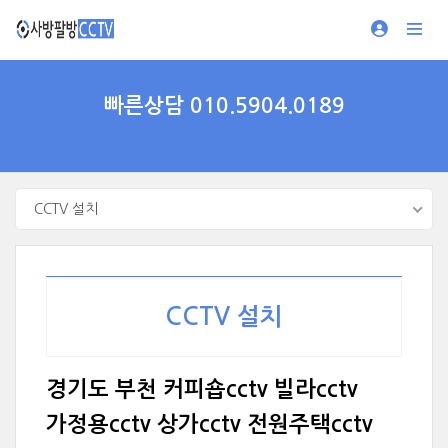
빠른상담 010.5904.0189
CCTV 설치
CCTV 설치
경기도 부천 커피숍cctv 빌라cctv
가정용cctv 상가cctv 전원주택cctv