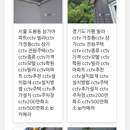
서울 도봉동 상가아
경기도 가평 빌라
파트cctv 빌라cctv
cctv 가정용cctv 상
가정용cctv 상가
가cctv 전원주택
cctv 전원주택cctv
cctv cctv종류 cctv
cctv종류 cctv가격
가격 cctv모텔 cctv
cctv모텔 cctv학원
학원 cctv빌라 cctv
cctv빌라 cctv아파
아파트 cctv추천
트 cctv추천 cctv설
cctv설치업체 cctv
치업체 cctv설치방
설치방법 cctv주택
법 cctv주택 cctv추
cctv추가설치 cctv
가설치 cctv주차장
주차장 cctv200만
cctv200만화소
화소 cctv500만화
cctv500만화소 ip
소 ip카메라
카메라