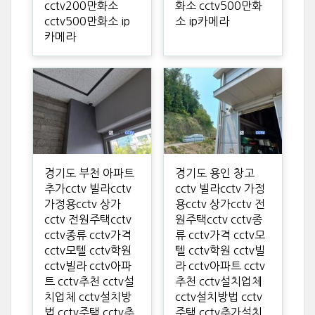
cctv200만화소
화소 cctv500만화
cctv500만화소 ip
소 ip카메라
카메라
경기도 부천 아파트
경기도 용인 창고
추가cctv 빌라cctv
cctv 빌라cctv 가정
가정용cctv 상가
용cctv 상가cctv 전
cctv 전원주택cctv
원주택cctv cctv종
cctv종류 cctv가격
류 cctv가격 cctv모
cctv모텔 cctv학원
텔 cctv학원 cctv빌
cctv빌라 cctv아파
라 cctv아파트 cctv
트 cctv추천 cctv설
추천 cctv설치업체
치업체 cctv설치방
cctv설치방법 cctv
법 cctv주택 cctv추
주택 cctv추가설치