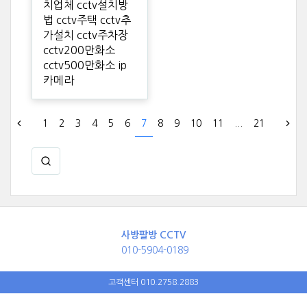
치업체 cctv설치방
법 cctv주택 cctv추
가설치 cctv주차장
cctv200만화소
cctv500만화소 ip
카메라
1
2
3
4
5
6
7
8
9
10
11
...
21
사방팔방 CCTV
010-5904-0189
고객센터 010.2758.2883