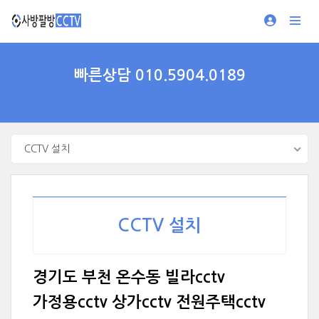
빠른상담 010.5904.0189
CCTV 설치
CCTV 설치
경기도 부천 온수동 빌라cctv
가정용cctv 상가cctv 전원주택cctv