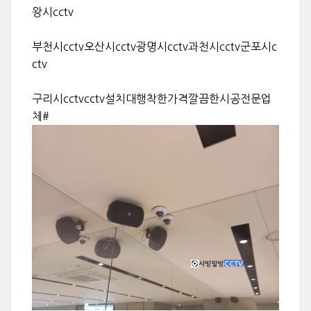
왕시cctv
부천시cctv오산시cctv광명시cctv과천시cctv군포시c
ctv
구리시cctvcctv설치대행착한가격깔끔한시공전문업
체#