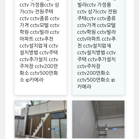
cctv 가정용cctv 상
빌라cctv 가정용
가cctv 전원주택
cctv 상가cctv 전원
cctv cctv종류 cctv
주택cctv cctv종류
가격 cctv모텔 cctv
cctv가격 cctv모텔
학원 cctv빌라 cctv
cctv학원 cctv빌라
아파트 cctv추천
cctv아파트 cctv추
cctv설치업체 cctv
천 cctv설치업체
설치방법 cctv주택
cctv설치방법 cctv
cctv추가설치 cctv
주택 cctv추가설치
주차장 cctv200만
cctv주차장
화소 cctv500만화
cctv200만화소
소 ip카메라
cctv500만화소 ip
카메라