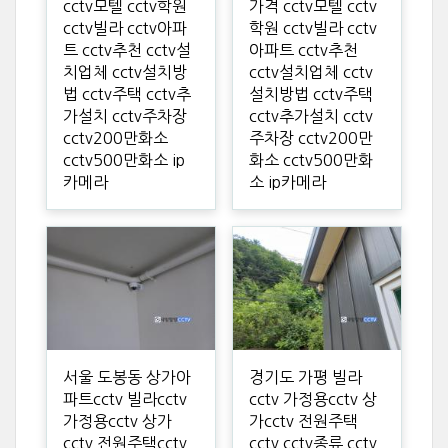
cctv모텔 cctv학원
가격 cctv모텔 cctv
cctv빌라 cctv아파
학원 cctv빌라 cctv
트 cctv추천 cctv설
아파트 cctv추천
치업체 cctv설치방
cctv설치업체 cctv
법 cctv주택 cctv추
설치방법 cctv주택
가설치 cctv주차장
cctv추가설치 cctv
cctv200만화소
주차장 cctv200만
cctv500만화소 ip
화소 cctv500만화
카메라
소 ip카메라
서울 도봉동 상가아
경기도 가평 빌라
파트cctv 빌라cctv
cctv 가정용cctv 상
가정용cctv 상가
가cctv 전원주택
cctv 전원주택cctv
cctv cctv종류 cctv