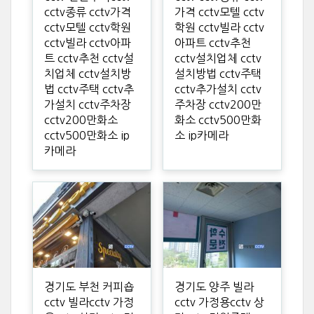
cctv종류 cctv가격
가격 cctv모텔 cctv
cctv모텔 cctv학원
학원 cctv빌라 cctv
cctv빌라 cctv아파
아파트 cctv추천
트 cctv추천 cctv설
cctv설치업체 cctv
치업체 cctv설치방
설치방법 cctv주택
법 cctv주택 cctv추
cctv추가설치 cctv
가설치 cctv주차장
주차장 cctv200만
cctv200만화소
화소 cctv500만화
cctv500만화소 ip
소 ip카메라
카메라
경기도 부천 커피숍
경기도 양주 빌라
cctv 빌라cctv 가정
cctv 가정용cctv 상