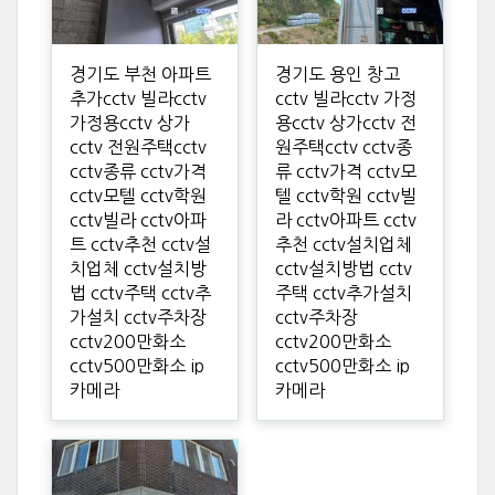
경기도 부천 아파트
경기도 용인 창고
추가cctv 빌라cctv
cctv 빌라cctv 가정
가정용cctv 상가
용cctv 상가cctv 전
cctv 전원주택cctv
원주택cctv cctv종
cctv종류 cctv가격
류 cctv가격 cctv모
cctv모텔 cctv학원
텔 cctv학원 cctv빌
cctv빌라 cctv아파
라 cctv아파트 cctv
트 cctv추천 cctv설
추천 cctv설치업체
치업체 cctv설치방
cctv설치방법 cctv
법 cctv주택 cctv추
주택 cctv추가설치
가설치 cctv주차장
cctv주차장
cctv200만화소
cctv200만화소
cctv500만화소 ip
cctv500만화소 ip
카메라
카메라