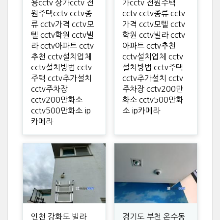
용cctv 상가cctv 전
가cctv 전원주택
원주택cctv cctv종
cctv cctv종류 cctv
류 cctv가격 cctv모
가격 cctv모텔 cctv
텔 cctv학원 cctv빌
학원 cctv빌라 cctv
라 cctv아파트 cctv
아파트 cctv추천
추천 cctv설치업체
cctv설치업체 cctv
cctv설치방법 cctv
설치방법 cctv주택
주택 cctv추가설치
cctv추가설치 cctv
cctv주차장
주차장 cctv200만
cctv200만화소
화소 cctv500만화
cctv500만화소 ip
소 ip카메라
카메라
인천 강화도 빌라
경기도 부천 온수동