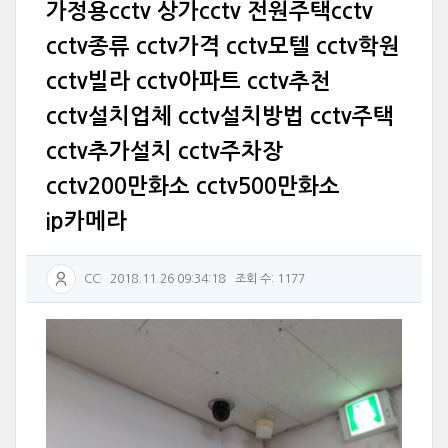
가정용cctv 상가cctv 전원주택cctv
cctv종류 cctv가격 cctv모텔 cctv학원
cctv빌라 cctv아파트 cctv추천
cctv설치업체 cctv설치방법 cctv주택
cctv추가설치 cctv주차장
cctv200만화소 cctv500만화소
ip카메라
CC
2018.11.26 09:34:18
조회 수: 1177