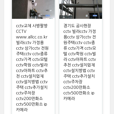
cctv교체 사방팔방
경기도 공사현장
CCTV
cctv 빌라cctv 가정
www.allcc.co.kr
용cctv 상가cctv 전
빌라cctv 가정용
원주택cctv cctv종
cctv 상가cctv 전원
류 cctv가격 cctv모
주택cctv cctv종류
텔 cctv학원 cctv빌
cctv가격 cctv모텔
라 cctv아파트 cctv
cctv학원 cctv빌라
추천 cctv설치업체
cctv아파트 cctv추
cctv설치방법 cctv
천 cctv설치업체
주택 cctv추가설치
cctv설치방법 cctv
cctv주차장
주택 cctv추가설치
cctv200만화소
cctv주차장
cctv500만화소 ip
cctv200만화소
카메라
cctv500만화소 ip
카메라