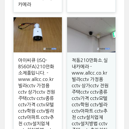
카메라
아이씨큐 (ISQ-
적돔210만화소.실
BS60FA)210만화
내카메라 -
소제품입니다. -
www.allcc.co.kr
www.allcc.co.kr
빌라cctv 가정용
빌라cctv 가정용
cctv 상가cctv 전원
cctv 상가cctv 전원
주택cctv cctv종류
주택cctv cctv종류
cctv가격 cctv모텔
cctv가격 cctv모텔
cctv학원 cctv빌라
cctv학원 cctv빌라
cctv아파트 cctv추
cctv아파트 cctv추
천 cctv설치업체
천 cctv설치업체
cctv설치방법 cctv