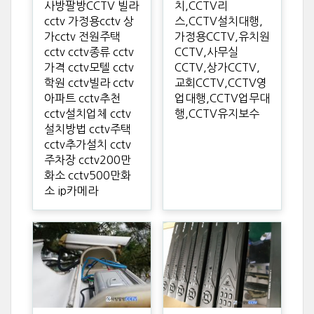
사방팔방CCTV 빌라
치,CCTV리
cctv 가정용cctv 상
스,CCTV설치대행,
가cctv 전원주택
가정용CCTV,유치원
cctv cctv종류 cctv
CCTV,사무실
가격 cctv모텔 cctv
CCTV,상가CCTV,
학원 cctv빌라 cctv
교회CCTV,CCTV영
아파트 cctv추천
업대행,CCTV업무대
cctv설치업체 cctv
행,CCTV유지보수
설치방법 cctv주택
cctv추가설치 cctv
주차장 cctv200만
화소 cctv500만화
소 ip카메라