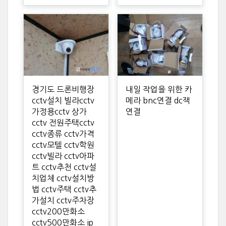
경기도 드론비행장
내일 작업을 위한 카
cctv설치 빌라cctv
메라 bnc연결 dc잭
가정용cctv 상가
연결
cctv 전원주택cctv
cctv종류 cctv가격
cctv모텔 cctv학원
cctv빌라 cctv아파
트 cctv추천 cctv설
치업체 cctv설치방
법 cctv주택 cctv추
가설치 cctv주차장
cctv200만화소
cctv500만화소 ip