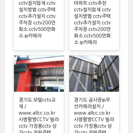
cctv설치업체 cctv
아파트 cctv추천
설치방법 cctv주택
cctv설치업체 cctv
cctv추가설치 cctv
설치방법 cctv주택
주차장 cctv200만
cctv추가설치 cctv
화소 cctv500만화
주차장 cctv200만
소 ip카메라
화소 cctv500만화
소 ip카메라
경기도 모텔cctv교
경기도 공사장ip무
체 /
선카메라설치 /
www.allcc.co.kr
www.allcc.co.kr
사방팔방CCTV 빌라
사방팔방CCTV 빌라
cctv 가정용cctv 상
cctv 가정용cctv 상
가cctv 전원주택
가cctv 전원주택