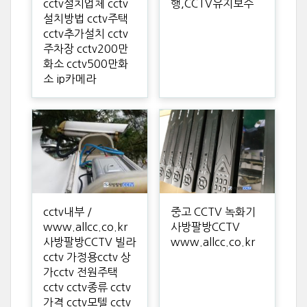
cctv설치업체 cctv
행,CCTV유지보수
설치방법 cctv주택
cctv추가설치 cctv
주차장 cctv200만
화소 cctv500만화
소 ip카메라
cctv내부 /
중고 CCTV 녹화기
www.allcc.co.kr
사방팔방CCTV
사방팔방CCTV 빌라
www.allcc.co.kr
cctv 가정용cctv 상
가cctv 전원주택
cctv cctv종류 cctv
가격 cctv모텔 cctv