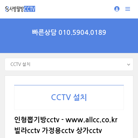
빠른상담 010.5904.0189
CCTV 설치
CCTV 설치
인형뽑기방cctv - www.allcc.co.kr
빌라cctv 가정용cctv 상가cctv