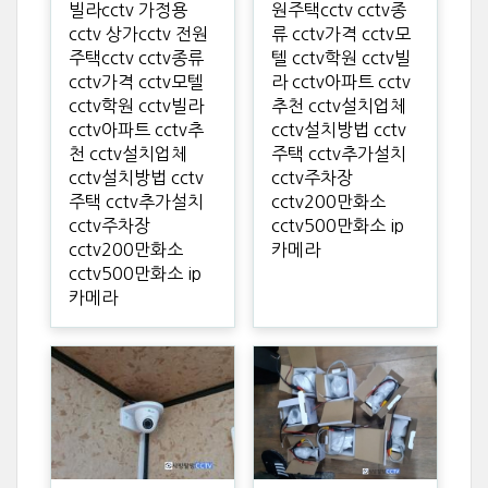
빌라cctv 가정용
원주택cctv cctv종
cctv 상가cctv 전원
류 cctv가격 cctv모
주택cctv cctv종류
텔 cctv학원 cctv빌
cctv가격 cctv모텔
라 cctv아파트 cctv
cctv학원 cctv빌라
추천 cctv설치업체
cctv아파트 cctv추
cctv설치방법 cctv
천 cctv설치업체
주택 cctv추가설치
cctv설치방법 cctv
cctv주차장
주택 cctv추가설치
cctv200만화소
cctv주차장
cctv500만화소 ip
cctv200만화소
카메라
cctv500만화소 ip
카메라