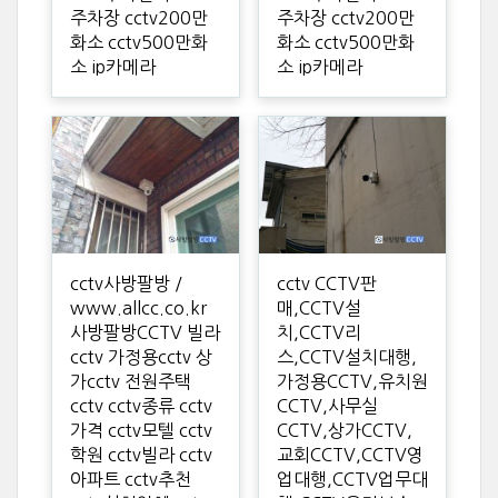
주차장 cctv200만
주차장 cctv200만
화소 cctv500만화
화소 cctv500만화
소 ip카메라
소 ip카메라
cctv사방팔방 /
cctv CCTV판
www.allcc.co.kr
매,CCTV설
사방팔방CCTV 빌라
치,CCTV리
cctv 가정용cctv 상
스,CCTV설치대행,
가cctv 전원주택
가정용CCTV,유치원
cctv cctv종류 cctv
CCTV,사무실
가격 cctv모텔 cctv
CCTV,상가CCTV,
학원 cctv빌라 cctv
교회CCTV,CCTV영
아파트 cctv추천
업대행,CCTV업무대