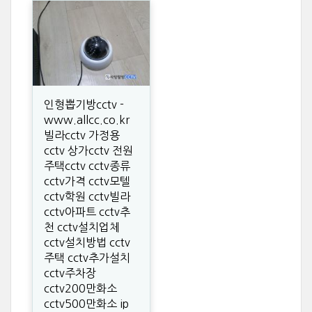
인형뽑기방cctv -
www.allcc.co.kr
빌라cctv 가정용
cctv 상가cctv 전원
주택cctv cctv종류
cctv가격 cctv모텔
cctv학원 cctv빌라
cctv아파트 cctv추
천 cctv설치업체
cctv설치방법 cctv
주택 cctv추가설치
cctv주차장
cctv200만화소
cctv500만화소 ip