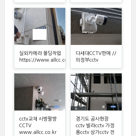
실외카메라 몰딩작업
다세대CCTV판매 //
https://www.allcc.co.kr
의정부cctv
cctv교체 사방팔방
경기도 공사현장
CCTV
cctv 빌라cctv 가정
www.allcc.co.kr
용cctv 상가cctv 전