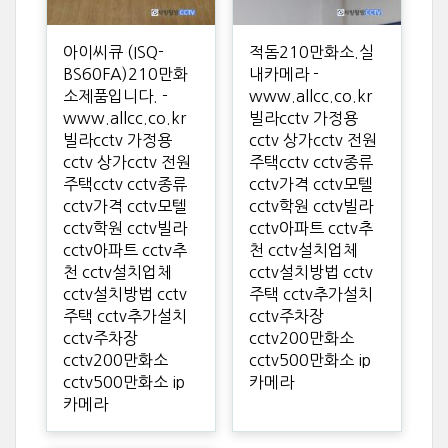
아이씨큐 (ISQ-
적돔210만화소.실
BS60FA)210만화
내카메라 -
소제품입니다. -
www.allcc.co.kr
www.allcc.co.kr
빌라cctv 가정용
빌라cctv 가정용
cctv 상가cctv 전원
cctv 상가cctv 전원
주택cctv cctv종류
주택cctv cctv종류
cctv가격 cctv모텔
cctv가격 cctv모텔
cctv학원 cctv빌라
cctv학원 cctv빌라
cctv아파트 cctv추
cctv아파트 cctv추
천 cctv설치업체
천 cctv설치업체
cctv설치방법 cctv
cctv설치방법 cctv
주택 cctv추가설치
주택 cctv추가설치
cctv주차장
cctv주차장
cctv200만화소
cctv200만화소
cctv500만화소 ip
cctv500만화소 ip
카메라
카메라