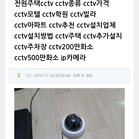
전원주택cctv cctv종류 cctv가격
cctv모텔 cctv학원 cctv빌라
cctv아파트 cctv추천 cctv설치업체
cctv설치방법 cctv주택 cctv추가설치
cctv주차장 cctv200만화소
cctv500만화소 ip카메라
CC
2018.11.26 08:38:49
조회 수: 465