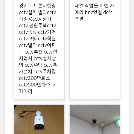
경기도 드론비행장
내일 작업을 위한 카
cctv설치 빌라cctv
메라 bnc연결 dc잭
가정용cctv 상가
연결
cctv 전원주택cctv
cctv종류 cctv가격
cctv모텔 cctv학원
cctv빌라 cctv아파
트 cctv추천 cctv설
치업체 cctv설치방
법 cctv주택 cctv추
가설치 cctv주차장
cctv200만화소
cctv500만화소 ip
카메라