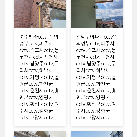
여주빌라cctv ::: 의
관악구아파트cctv:::
정부cctv,파주시
의정부cctv,파주시
cctv,김포시cctv,동
cctv,김포시cctv,동
두천시cctv,포천시
두천시cctv,포천시
cctv,남양주cctv,구
cctv,남양주cctv,구
리시cctv,하남시
리시cctv,하남시
cctv,가평군cctv,철
cctv,가평군cctv,철
원군cctv,화천군
원군cctv,화천군
cctv,춘천시cctv,홍
cctv,춘천시cctv,홍
천군cctv,양평군
천군cctv,양평군
cctv,횡성군cctv,여
cctv,횡성군cctv,여
주시cctv,강화군
주시cctv,강화군
cctv,고양시cctv
cctv,고양시cctv