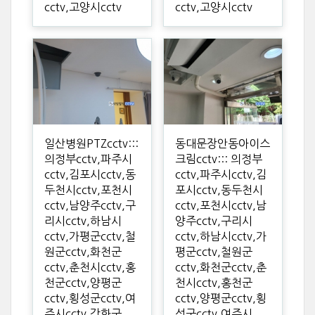
cctv,고양시cctv
cctv,고양시cctv
일산병원PTZcctv:::
동대문장안동아이스
의정부cctv,파주시
크림cctv::: 의정부
cctv,김포시cctv,동
cctv,파주시cctv,김
두천시cctv,포천시
포시cctv,동두천시
cctv,남양주cctv,구
cctv,포천시cctv,남
리시cctv,하남시
양주cctv,구리시
cctv,가평군cctv,철
cctv,하남시cctv,가
원군cctv,화천군
평군cctv,철원군
cctv,춘천시cctv,홍
cctv,화천군cctv,춘
천군cctv,양평군
천시cctv,홍천군
cctv,횡성군cctv,여
cctv,양평군cctv,횡
주시cctv,강화군
성군cctv,여주시