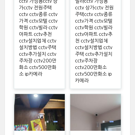
cctv 가정용cctv 상
빌라cctv 가정용
가cctv 전원주택
cctv 상가cctv 전원
cctv cctv종류 cctv
주택cctv cctv종류
가격 cctv모텔 cctv
cctv가격 cctv모텔
학원 cctv빌라 cctv
cctv학원 cctv빌라
아파트 cctv추천
cctv아파트 cctv추
cctv설치업체 cctv
천 cctv설치업체
설치방법 cctv주택
cctv설치방법 cctv
cctv추가설치 cctv
주택 cctv추가설치
주차장 cctv200만
cctv주차장
화소 cctv500만화
cctv200만화소
소 ip카메라
cctv500만화소 ip
카메라