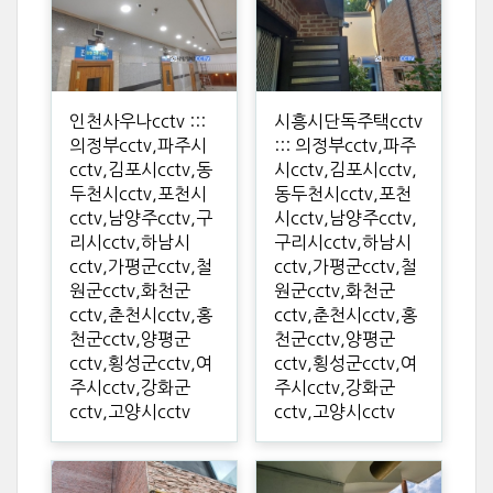
인천사우나cctv :::
시흥시단독주택cctv
의정부cctv,파주시
::: 의정부cctv,파주
cctv,김포시cctv,동
시cctv,김포시cctv,
두천시cctv,포천시
동두천시cctv,포천
cctv,남양주cctv,구
시cctv,남양주cctv,
리시cctv,하남시
구리시cctv,하남시
cctv,가평군cctv,철
cctv,가평군cctv,철
원군cctv,화천군
원군cctv,화천군
cctv,춘천시cctv,홍
cctv,춘천시cctv,홍
천군cctv,양평군
천군cctv,양평군
cctv,횡성군cctv,여
cctv,횡성군cctv,여
주시cctv,강화군
주시cctv,강화군
cctv,고양시cctv
cctv,고양시cctv