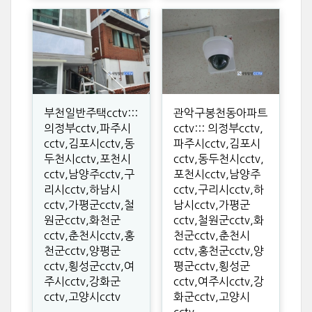
부천일반주택cctv:::
관악구봉천동아파트
의정부cctv,파주시
cctv::: 의정부cctv,
cctv,김포시cctv,동
파주시cctv,김포시
두천시cctv,포천시
cctv,동두천시cctv,
cctv,남양주cctv,구
포천시cctv,남양주
리시cctv,하남시
cctv,구리시cctv,하
cctv,가평군cctv,철
남시cctv,가평군
원군cctv,화천군
cctv,철원군cctv,화
cctv,춘천시cctv,홍
천군cctv,춘천시
천군cctv,양평군
cctv,홍천군cctv,양
cctv,횡성군cctv,여
평군cctv,횡성군
주시cctv,강화군
cctv,여주시cctv,강
cctv,고양시cctv
화군cctv,고양시