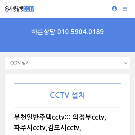
빠른상담 010.5904.0189
CCTV 설치
CCTV 설치
부천일반주택cctv::: 의정부cctv,
파주시cctv,김포시cctv,