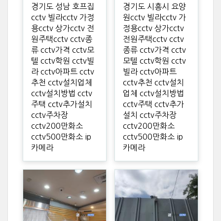
경기도 성남 호프집
경기도 시흥시 요양
cctv 빌라cctv 가정
원cctv 빌라cctv 가
용cctv 상가cctv 전
정용cctv 상가cctv
원주택cctv cctv종
전원주택cctv cctv
류 cctv가격 cctv모
종류 cctv가격 cctv
텔 cctv학원 cctv빌
모텔 cctv학원 cctv
라 cctv아파트 cctv
빌라 cctv아파트
추천 cctv설치업체
cctv추천 cctv설치
cctv설치방법 cctv
업체 cctv설치방법
주택 cctv추가설치
cctv주택 cctv추가
cctv주차장
설치 cctv주차장
cctv200만화소
cctv200만화소
cctv500만화소 ip
cctv500만화소 ip
카메라
카메라