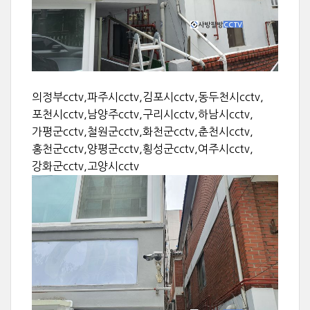
의정부cctv,파주시cctv,김포시cctv,동두천시cctv,
포천시cctv,남양주cctv,구리시cctv,하남시cctv,
가평군cctv,철원군cctv,화천군cctv,춘천시cctv,
홍천군cctv,양평군cctv,횡성군cctv,여주시cctv,
강화군cctv,고양시cctv