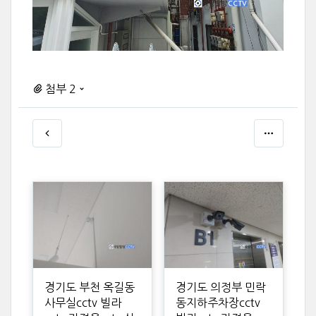
첨부 2
경기도 부천 옥길동
경기도 의정부 민락
사무실cctv 빌라
동지하주차장cctv