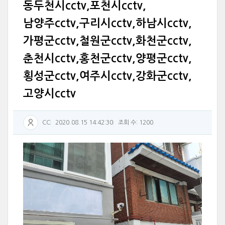
동두천시cctv,포천시cctv,
남양주cctv,구리시cctv,하남시cctv,
가평군cctv,철원군cctv,화천군cctv,
춘천시cctv,홍천군cctv,양평군cctv,
횡성군cctv,여주시cctv,강화군cctv,
고양시cctv
CC
2020.08.15 14:42:30
조회 수: 1200