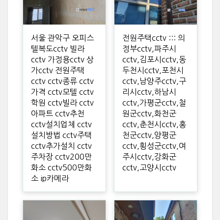
서울 관악구 오피스
전원주택cctv ::: 의
텔복도cctv 빌라
정부cctv,파주시
cctv 가정용cctv 상
cctv,김포시cctv,동
가cctv 전원주택
두천시cctv,포천시
cctv cctv종류 cctv
cctv,남양주cctv,구
가격 cctv모텔 cctv
리시cctv,하남시
학원 cctv빌라 cctv
cctv,가평군cctv,철
아파트 cctv추천
원군cctv,화천군
cctv설치업체 cctv
cctv,춘천시cctv,홍
설치방법 cctv주택
천군cctv,양평군
cctv추가설치 cctv
cctv,횡성군cctv,여
주차장 cctv200만
주시cctv,강화군
화소 cctv500만화
cctv,고양시cctv
소 ip카메라