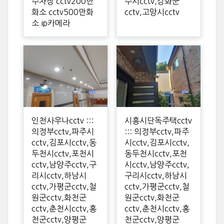
주차장 cctv200만
주시cctv,강화군
화소 cctv500만화
cctv,고양시cctv
소 ip카메라
인천사우나cctv :::
시흥시단독주택cctv
의정부cctv,파주시
::: 의정부cctv,파주
cctv,김포시cctv,동
시cctv,김포시cctv,
두천시cctv,포천시
동두천시cctv,포천
cctv,남양주cctv,구
시cctv,남양주cctv,
리시cctv,하남시
구리시cctv,하남시
cctv,가평군cctv,철
cctv,가평군cctv,철
원군cctv,화천군
원군cctv,화천군
cctv,춘천시cctv,홍
cctv,춘천시cctv,홍
천군cctv,양평군
천군cctv,양평군