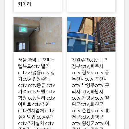
카메라
서울 관악구 오피스
전원주택cctv ::: 의
텔복도cctv 빌라
정부cctv,파주시
cctv 가정용cctv 상
cctv,김포시cctv,동
가cctv 전원주택
두천시cctv,포천시
cctv cctv종류 cctv
cctv,남양주cctv,구
가격 cctv모텔 cctv
리시cctv,하남시
학원 cctv빌라 cctv
cctv,가평군cctv,철
아파트 cctv추천
원군cctv,화천군
cctv설치업체 cctv
cctv,춘천시cctv,홍
설치방법 cctv주택
천군cctv,양평군
cctv추가설치 cctv
cctv,횡성군cctv,여