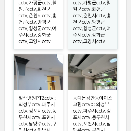
cctv,가평군cctv,철
cctv,가평군cctv,철
원군cctv,화천군
원군cctv,화천군
cctv,춘천시cctv,홍
cctv,춘천시cctv,홍
천군cctv,양평군
천군cctv,양평군
cctv,횡성군cctv,여
cctv,횡성군cctv,여
주시cctv,강화군
주시cctv,강화군
cctv,고양시cctv
cctv,고양시cctv
일산병원PTZcctv:::
동대문장안동아이스
의정부cctv,파주시
크림cctv::: 의정부
cctv,김포시cctv,동
cctv,파주시cctv,김
두천시cctv,포천시
포시cctv,동두천시
cctv,남양주cctv,구
cctv,포천시cctv,남
리시cctv,하남시
양주cctv,구리시