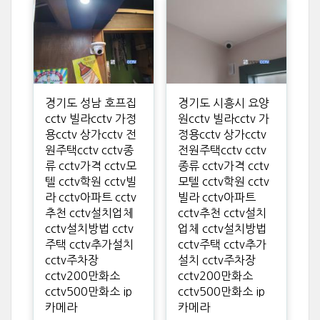
경기도 성남 호프집
경기도 시흥시 요양
cctv 빌라cctv 가정
원cctv 빌라cctv 가
용cctv 상가cctv 전
정용cctv 상가cctv
원주택cctv cctv종
전원주택cctv cctv
류 cctv가격 cctv모
종류 cctv가격 cctv
텔 cctv학원 cctv빌
모텔 cctv학원 cctv
라 cctv아파트 cctv
빌라 cctv아파트
추천 cctv설치업체
cctv추천 cctv설치
cctv설치방법 cctv
업체 cctv설치방법
주택 cctv추가설치
cctv주택 cctv추가
cctv주차장
설치 cctv주차장
cctv200만화소
cctv200만화소
cctv500만화소 ip
cctv500만화소 ip
카메라
카메라