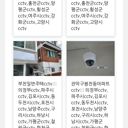
cctv,홍천군cctv,양
cctv,홍천군cctv,양
평군cctv,횡성군
평군cctv,횡성군
cctv,여주시cctv,강
cctv,여주시cctv,강
화군cctv,고양시
화군cctv,고양시
cctv
cctv
부천일반주택cctv:::
관악구봉천동아파트
의정부cctv,파주시
cctv::: 의정부cctv,
cctv,김포시cctv,동
파주시cctv,김포시
두천시cctv,포천시
cctv,동두천시cctv,
cctv,남양주cctv,구
포천시cctv,남양주
리시cctv,하남시
cctv,구리시cctv,하
cctv,가평군cctv,철
남시cctv,가평군
원군cctv,화천군
cctv,철원군cctv,화