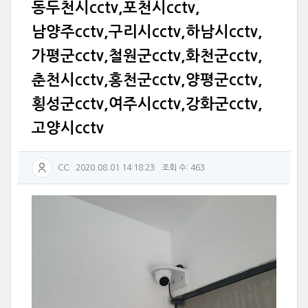
동두천시cctv,포천시cctv,
남양주cctv,구리시cctv,하남시cctv,
가평군cctv,철원군cctv,화천군cctv,
춘천시cctv,홍천군cctv,양평군cctv,
횡성군cctv,여주시cctv,강화군cctv,
고양시cctv
CC
2020.08.01 14:18:23
조회 수: 463