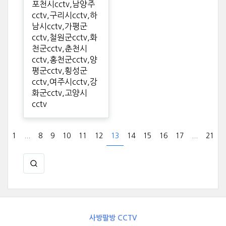
포천시cctv,남양주
cctv,구리시cctv,하
남시cctv,가평군
cctv,철원군cctv,화
천군cctv,춘천시
cctv,홍천군cctv,양
평군cctv,횡성군
cctv,여주시cctv,강
화군cctv,고양시
cctv
1
...
8
9
10
11
12
13
14
15
16
17
...
21
사방팔방 CCTV