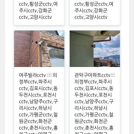
cctv,횡성군cctv,여
cctv,횡성군cctv,여
주시cctv,강화군
주시cctv,강화군
cctv,고양시cctv
cctv,고양시cctv
여주빌라cctv ::: 의
관악구아파트cctv:::
정부cctv,파주시
의정부cctv,파주시
cctv,김포시cctv,동
cctv,김포시cctv,동
두천시cctv,포천시
두천시cctv,포천시
cctv,남양주cctv,구
cctv,남양주cctv,구
리시cctv,하남시
리시cctv,하남시
cctv,가평군cctv,철
cctv,가평군cctv,철
원군cctv,화천군
원군cctv,화천군
cctv,춘천시cctv,홍
cctv,춘천시cctv,홍