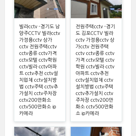
빌라cctv -경기도 남
전원주택cctv -경기
양주CCTV 빌라cctv
도 김포CCTV 빌라
가정용cctv 상가
cctv 가정용cctv 상
cctv 전원주택cctv
가cctv 전원주택
cctv종류 cctv가격
cctv cctv종류 cctv
cctv모텔 cctv학원
가격 cctv모텔 cctv
cctv빌라 cctv아파
학원 cctv빌라 cctv
트 cctv추천 cctv설
아파트 cctv추천
치업체 cctv설치방
cctv설치업체 cctv
법 cctv주택 cctv추
설치방법 cctv주택
가설치 cctv주차장
cctv추가설치 cctv
cctv200만화소
주차장 cctv200만
cctv500만화소 ip
화소 cctv500만화
카메라
소 ip카메라