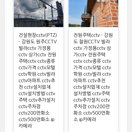
건설현장cctv(PTZ)
전원주택cctv - 강원
- 강원도 원주CCTV
도 철원CCTV 빌라
빌라cctv 가정용
cctv 가정용cctv 상
cctv 상가cctv 전원
가cctv 전원주택
주택cctv cctv종류
cctv cctv종류 cctv
cctv가격 cctv모텔
가격 cctv모텔 cctv
cctv학원 cctv빌라
학원 cctv빌라 cctv
cctv아파트 cctv추
아파트 cctv추천
천 cctv설치업체
cctv설치업체 cctv
cctv설치방법 cctv
설치방법 cctv주택
주택 cctv추가설치
cctv추가설치 cctv
cctv주차장
주차장 cctv200만
cctv200만화소
화소 cctv500만화
cctv500만화소 ip
소 ip카메라
카메라