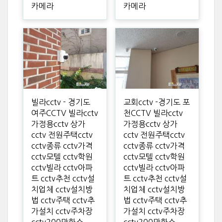
카메라
카메라
빌라cctv - 경기도
교회cctv -경기도 포
여주CCTV 빌라cctv
천CCTV 빌라cctv
가정용cctv 상가
가정용cctv 상가
cctv 전원주택cctv
cctv 전원주택cctv
cctv종류 cctv가격
cctv종류 cctv가격
cctv모텔 cctv학원
cctv모텔 cctv학원
cctv빌라 cctv아파
cctv빌라 cctv아파
트 cctv추천 cctv설
트 cctv추천 cctv설
치업체 cctv설치방
치업체 cctv설치방
법 cctv주택 cctv추
법 cctv주택 cctv추
가설치 cctv주차장
가설치 cctv주차장
cctv200만화소
cctv200만화소