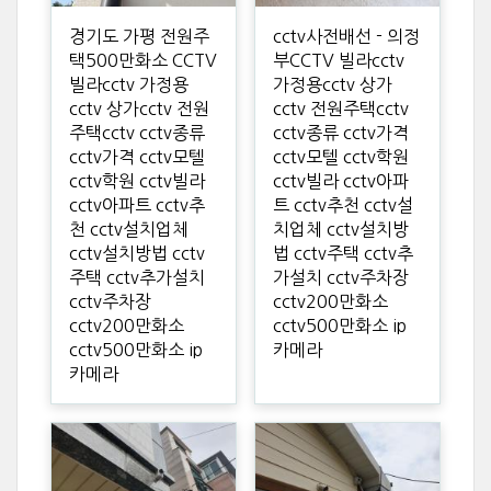
경기도 가평 전원주
cctv사전배선 - 의정
택500만화소 CCTV
부CCTV 빌라cctv
빌라cctv 가정용
가정용cctv 상가
cctv 상가cctv 전원
cctv 전원주택cctv
주택cctv cctv종류
cctv종류 cctv가격
cctv가격 cctv모텔
cctv모텔 cctv학원
cctv학원 cctv빌라
cctv빌라 cctv아파
cctv아파트 cctv추
트 cctv추천 cctv설
천 cctv설치업체
치업체 cctv설치방
cctv설치방법 cctv
법 cctv주택 cctv추
주택 cctv추가설치
가설치 cctv주차장
cctv주차장
cctv200만화소
cctv200만화소
cctv500만화소 ip
cctv500만화소 ip
카메라
카메라