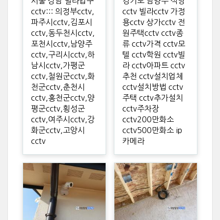
서울 강남 빌라입구
경기도 남양주 식당
cctv::: 의정부cctv,
cctv 빌라cctv 가정
파주시cctv,김포시
용cctv 상가cctv 전
cctv,동두천시cctv,
원주택cctv cctv종
포천시cctv,남양주
류 cctv가격 cctv모
cctv,구리시cctv,하
텔 cctv학원 cctv빌
남시cctv,가평군
라 cctv아파트 cctv
cctv,철원군cctv,화
추천 cctv설치업체
천군cctv,춘천시
cctv설치방법 cctv
cctv,홍천군cctv,양
주택 cctv추가설치
평군cctv,횡성군
cctv주차장
cctv,여주시cctv,강
cctv200만화소
화군cctv,고양시
cctv500만화소 ip
cctv
카메라