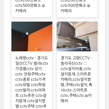
cctv500만화소 ip
cctv500만화소 ip
카메라
카메라
노래방cctv - 경기도
경기도 고양CCTV -
일산CCTV 빌라cctv
빌라국산cctv :::
가정용cctv 상가
cctv설치비용,cctv
cctv 전원주택cctv
설치업체,스마트폰
cctv종류 cctv가격
카메라,cctv설치방
cctv모텔 cctv학원
법,주택cctv설치,축
cctv빌라 cctv아파
사cctv,스마트폰
트 cctv추천 cctv설
cctv,주택cctv,ip카
치업체 cctv설치방
메라
법 cctv주택 cctv추