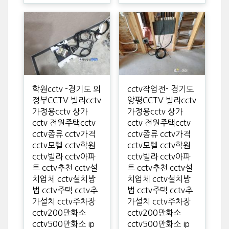
학원cctv -경기도 의
cctv작업전- 경기도
정부CCTV 빌라cctv
양평CCTV 빌라cctv
가정용cctv 상가
가정용cctv 상가
cctv 전원주택cctv
cctv 전원주택cctv
cctv종류 cctv가격
cctv종류 cctv가격
cctv모텔 cctv학원
cctv모텔 cctv학원
cctv빌라 cctv아파
cctv빌라 cctv아파
트 cctv추천 cctv설
트 cctv추천 cctv설
치업체 cctv설치방
치업체 cctv설치방
법 cctv주택 cctv추
법 cctv주택 cctv추
가설치 cctv주차장
가설치 cctv주차장
cctv200만화소
cctv200만화소
cctv500만화소 ip
cctv500만화소 ip