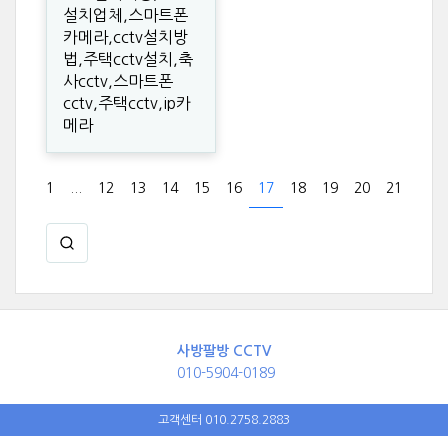
설치업체,스마트폰
카메라,cctv설치방
법,주택cctv설치,축
사cctv,스마트폰
cctv,주택cctv,ip카
메라
1
...
12
13
14
15
16
17
18
19
20
21
사방팔방 CCTV
010-5904-0189
고객센터 010.2758.2883