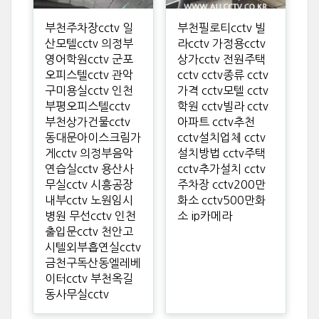
부천주차장cctv 일
부천필로티cctv 빌
산모텔cctv 의정부
라cctv 가정용cctv
영어학원cctv 군포
상가cctv 전원주택
오피스텔cctv 관악
cctv cctv종류 cctv
구미용실cctv 인천
가격 cctv모텔 cctv
부평오피스텔cctv
학원 cctv빌라 cctv
부천상가건물cctv
아파트 cctv추천
동대문아이스크림가
cctv설치업체 cctv
게cctv 의정부음악
설치방법 cctv주택
연습실cctv 용산사
cctv추가설치 cctv
무실cctv 시흥공장
주차장 cctv200만
내부cctv 노원임시
화소 cctv500만화
병원 무선cctv 인천
소 ip카메라
출입문cctv 천안고
시텔외부흡연실cctv
금천구독산동엘레베
이터cctv 부천옥길
동사무실cctv