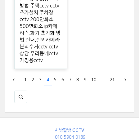
방법 주택cctv cctv
추가설치 주차장
cctv 200만화소
500만화소 ip카메
라 녹화기 초기화 방
법 실내,실외카메라
분리수거cctv cctv
상담 우리동네cctv
가정용cctv
1
2
3
4
5
6
7
8
9
10
...
21
사방팔방 CCTV
010-5904-0189