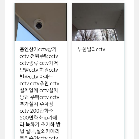
용인상가cctv상가
부천빌라cctv
cctv 전원주택cctv
cctv종류 cctv가격
모텔cctv 학원cctv
빌라cctv 아파트
cctv cctv추천 cctv
설치업체 cctv설치
방법 주택cctv cctv
추가설치 주차장
cctv 200만화소
500만화소 ip카메
라 녹화기 초기화 방
법 실내,실외카메라
분리수거cctv cctv