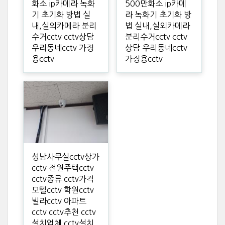
화소 ip카메라 녹화
500만화소 ip카메
기 초기화 방법 실
라 녹화기 초기화 방
내,실외카메라 분리
법 실내,실외카메라
수거cctv cctv상담
분리수거cctv cctv
우리동네cctv 가정
상담 우리동네cctv
용cctv
가정용cctv
성남사무실cctv상가
cctv 전원주택cctv
cctv종류 cctv가격
모텔cctv 학원cctv
빌라cctv 아파트
cctv cctv추천 cctv
설치업체 cctv설치