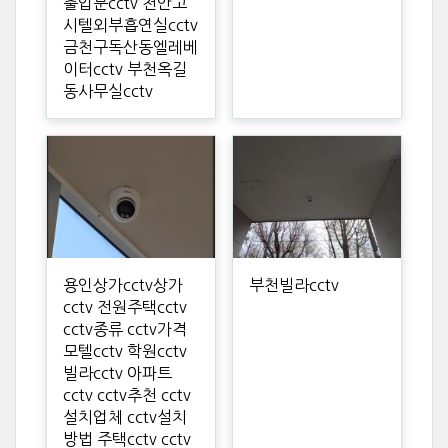
출입문cctv 천안고
시텔외부흡연실cctv
금천구독산동엘레베
이터cctv 부천옥길
동사무실cctv
용인상가cctv상가
부천빌라cctv
cctv 전원주택cctv
cctv종류 cctv가격
모텔cctv 학원cctv
빌라cctv 아파트
cctv cctv추천 cctv
설치업체 cctv설치
방법 주택cctv cctv