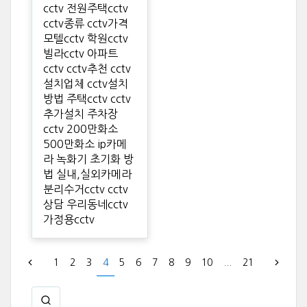
cctv 전원주택cctv
cctv종류 cctv가격
모텔cctv 학원cctv
빌라cctv 아파트
cctv cctv추천 cctv
설치업체 cctv설치
방법 주택cctv cctv
추가설치 주차장
cctv 200만화소
500만화소 ip카메
라 녹화기 초기화 방
법 실내,실외카메라
분리수거cctv cctv
상담 우리동네cctv
가정용cctv
1
2
3
4
5
6
7
8
9
10
...
21