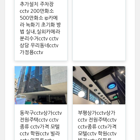
추가설치 주차장
cctv 200만화소
500만화소 ip카메
라 녹화기 초기화 방
법 실내,실외카메라
분리수거cctv cctv
상담 우리동네cctv
가정용cctv
동작구cctv상가cctv
부평상가cctv상가
전원주택cctv cctv
cctv 전원주택cctv
종류 cctv가격 모텔
cctv종류 cctv가격
cctv 학원cctv 빌라
모텔cctv 학원cctv