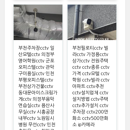
부천주차장cctv 일
부천필로티cctv 빌
산모텔cctv 의정부
라cctv 가정용cctv
영어학원cctv 군포
상가cctv 전원주택
오피스텔cctv 관악
cctv cctv종류 cctv
구미용실cctv 인천
가격 cctv모텔 cctv
부평오피스텔cctv
학원 cctv빌라 cctv
부천상가건물cctv
아파트 cctv추천
동대문아이스크림가
cctv설치업체 cctv
게cctv 의정부음악
설치방법 cctv주택
연습실cctv 용산사
cctv추가설치 cctv
무실cctv 시흥공장
주차장 cctv200만
내부cctv 노원임시
화소 cctv500만화
병원 무선cctv 인천
소 ip카메라