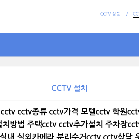
CCTV 상품
CC
CCTV 설치
tv cctv종류 cctv가격 모텔cctv 학원cct
v설치방법 주택cctv cctv추가설치 주차장cc
실내,실외카메라 분리수거cctv cctv상담 우