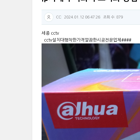
CC
2024.01.12 06:47:26
조회 수: 879
세종 cctv
cctv설치대행착한가격깔끔한시공전문업체####