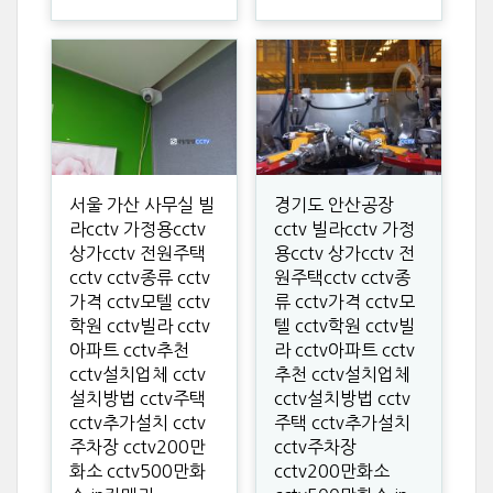
서울 가산 사무실 빌
경기도 안산공장
라cctv 가정용cctv
cctv 빌라cctv 가정
상가cctv 전원주택
용cctv 상가cctv 전
cctv cctv종류 cctv
원주택cctv cctv종
가격 cctv모텔 cctv
류 cctv가격 cctv모
학원 cctv빌라 cctv
텔 cctv학원 cctv빌
아파트 cctv추천
라 cctv아파트 cctv
cctv설치업체 cctv
추천 cctv설치업체
설치방법 cctv주택
cctv설치방법 cctv
cctv추가설치 cctv
주택 cctv추가설치
주차장 cctv200만
cctv주차장
화소 cctv500만화
cctv200만화소