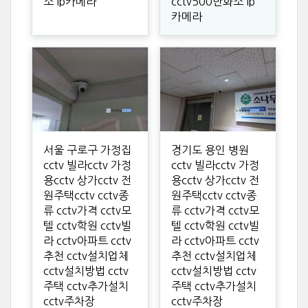
소 ip카메라
cctv500만화소 ip
카메라
서울 구로구 가정집
경기도 용인 병원
cctv 빌라cctv 가정
cctv 빌라cctv 가정
용cctv 상가cctv 전
용cctv 상가cctv 전
원주택cctv cctv종
원주택cctv cctv종
류 cctv가격 cctv모
류 cctv가격 cctv모
텔 cctv학원 cctv빌
텔 cctv학원 cctv빌
라 cctv아파트 cctv
라 cctv아파트 cctv
추천 cctv설치업체
추천 cctv설치업체
cctv설치방법 cctv
cctv설치방법 cctv
주택 cctv추가설치
주택 cctv추가설치
cctv주차장
cctv주차장