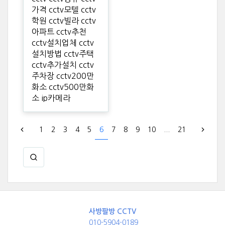
가격 cctv모텔 cctv
학원 cctv빌라 cctv
아파트 cctv추천
cctv설치업체 cctv
설치방법 cctv주택
cctv추가설치 cctv
주차장 cctv200만
화소 cctv500만화
소 ip카메라
1
2
3
4
5
6
7
8
9
10
...
21
사방팔방 CCTV
010-5904-0189