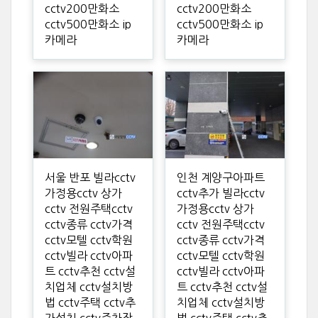
cctv200만화소
cctv200만화소
cctv500만화소 ip
cctv500만화소 ip
카메라
카메라
서울 반포 빌라cctv
인천 계양구아파트
가정용cctv 상가
cctv추가 빌라cctv
cctv 전원주택cctv
가정용cctv 상가
cctv종류 cctv가격
cctv 전원주택cctv
cctv모텔 cctv학원
cctv종류 cctv가격
cctv빌라 cctv아파
cctv모텔 cctv학원
트 cctv추천 cctv설
cctv빌라 cctv아파
치업체 cctv설치방
트 cctv추천 cctv설
법 cctv주택 cctv추
치업체 cctv설치방
가설치 cctv주차장
법 cctv주택 cctv추