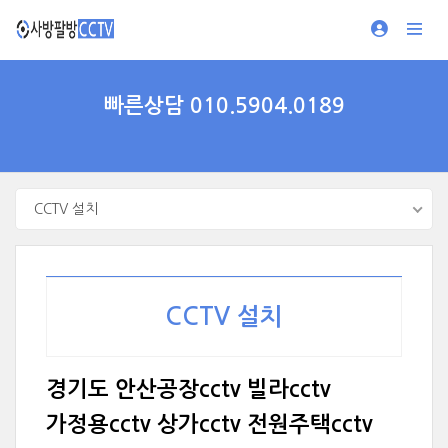
빠른상담 010.5904.0189
CCTV 설치
CCTV 설치
경기도 안산공장cctv 빌라cctv
가정용cctv 상가cctv 전원주택cctv