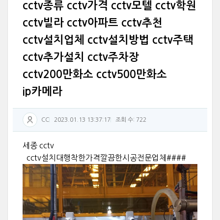
cctv종류 cctv가격 cctv모텔 cctv학원
cctv빌라 cctv아파트 cctv추천
cctv설치업체 cctv설치방법 cctv주택
cctv추가설치 cctv주차장
cctv200만화소 cctv500만화소
ip카메라
CC
2023.01.13 13:37:17
조회 수: 722
세종 cctv
cctv설치대행착한가격깔끔한시공전문업체####