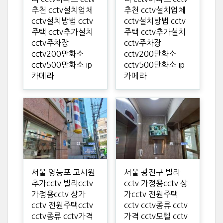
추천 cctv설치업체
추천 cctv설치업체
cctv설치방법 cctv
cctv설치방법 cctv
주택 cctv추가설치
주택 cctv추가설치
cctv주차장
cctv주차장
cctv200만화소
cctv200만화소
cctv500만화소 ip
cctv500만화소 ip
카메라
카메라
서울 영등포 고시원
서울 광진구 빌라
추가cctv 빌라cctv
cctv 가정용cctv 상
가정용cctv 상가
가cctv 전원주택
cctv 전원주택cctv
cctv cctv종류 cctv
cctv종류 cctv가격
가격 cctv모텔 cctv