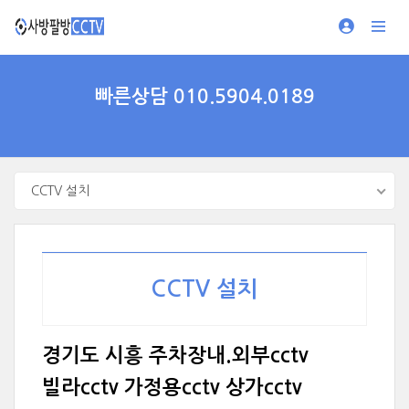
빠른상담 010.5904.0189
CCTV 설치
CCTV 설치
경기도 시흥 주차장내.외부cctv
빌라cctv 가정용cctv 상가cctv