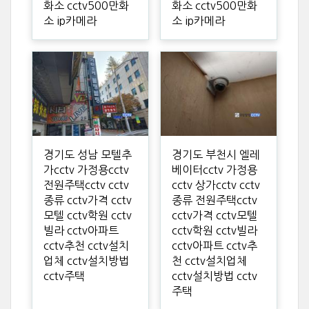
화소 cctv500만화
화소 cctv500만화
소 ip카메라
소 ip카메라
경기도 성남 모텔추
경기도 부천시 엘레
가cctv 가정용cctv
베이터cctv 가정용
전원주택cctv cctv
cctv 상가cctv cctv
종류 cctv가격 cctv
종류 전원주택cctv
모텔 cctv학원 cctv
cctv가격 cctv모텔
빌라 cctv아파트
cctv학원 cctv빌라
cctv추천 cctv설치
cctv아파트 cctv추
업체 cctv설치방법
천 cctv설치업체
cctv주택
cctv설치방법 cctv
주택