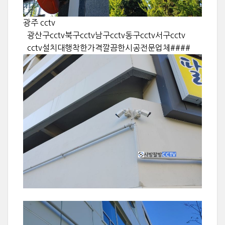
광주 cctv
광산구cctv북구cctv남구cctv동구cctv서구cctv
cctv설치대행착한가격깔끔한시공전문업체####