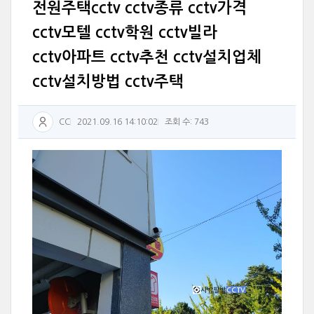
전원주택cctv cctv종류 cctv가격
cctv모텔 cctv학원 cctv빌라
cctv아파트 cctv추천 cctv설치업체
cctv설치방법 cctv주택
CC
2021.09.16 14:10:02
조회 수: 743