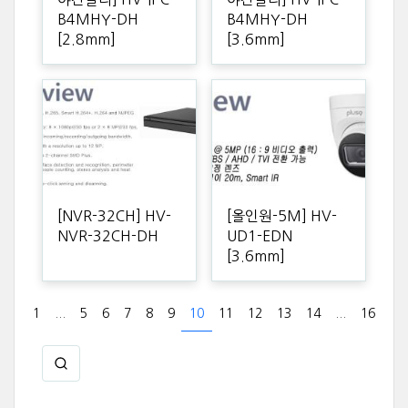
B4MHY-DH
B4MHY-DH
[2.8mm]
[3.6mm]
[NVR-32CH] HV-
[올인원-5M] HV-
NVR-32CH-DH
UD1-EDN
[3.6mm]
1
...
5
6
7
8
9
10
11
12
13
14
...
16