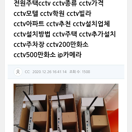
전원주택cctv cctv종류 cctv가격
cctv모텔 cctv학원 cctv빌라
cctv아파트 cctv추천 cctv설치업체
cctv설치방법 cctv주택 cctv추가설치
cctv주차장 cctv200만화소
cctv500만화소 ip카메라
CC
2020.12.26 16:41:14
조회 수: 1508