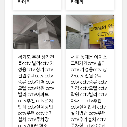
카메라
카메라
경기도 부천 상가건
서울 동대문 아이스
물cctv 빌라cctv 가
크림가게cctv 빌라
정용cctv 상가cctv
cctv 가정용cctv 상
전원주택cctv cctv
가cctv 전원주택
종류 cctv가격 cctv
cctv cctv종류 cctv
모텔 cctv학원 cctv
가격 cctv모텔 cctv
빌라 cctv아파트
학원 cctv빌라 cctv
cctv추천 cctv설치
아파트 cctv추천
업체 cctv설치방법
cctv설치업체 cctv
cctv주택 cctv추가
설치방법 cctv주택
설치 cctv주차장
cctv추가설치 cctv
cctv200만화소
주차장 cctv200만