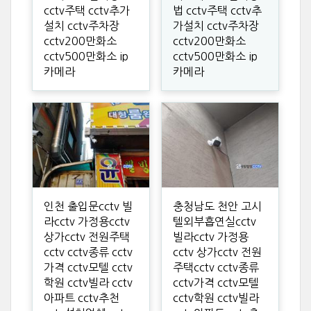
cctv주택 cctv추가
법 cctv주택 cctv추
설치 cctv주차장
가설치 cctv주차장
cctv200만화소
cctv200만화소
cctv500만화소 ip
cctv500만화소 ip
카메라
카메라
인천 출입문cctv 빌
충청남도 천안 고시
라cctv 가정용cctv
텔외부흡연실cctv
상가cctv 전원주택
빌라cctv 가정용
cctv cctv종류 cctv
cctv 상가cctv 전원
가격 cctv모텔 cctv
주택cctv cctv종류
학원 cctv빌라 cctv
cctv가격 cctv모텔
아파트 cctv추천
cctv학원 cctv빌라