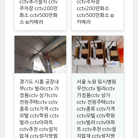
cctv추가설치 cctv
cctv주차장
주차장 cctv200만
cctv200만화소
화소 cctv500만화
cctv500만화소 ip
소 ip카메라
카메라
경기도 시흥 공장내
서울 노원 임시병원
부cctv 빌라cctv 가
무선cctv 빌라cctv
정용cctv 상가cctv
가정용cctv 상가
전원주택cctv cctv
cctv 전원주택cctv
종류 cctv가격 cctv
cctv종류 cctv가격
모텔 cctv학원 cctv
cctv모텔 cctv학원
빌라 cctv아파트
cctv빌라 cctv아파
cctv추천 cctv설치
트 cctv추천 cctv설
업체 cctv설치방법
치업체 cctv설치방