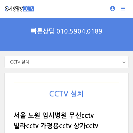
빠른상담 010.5904.0189
CCTV 설치
CCTV 설치
서울 노원 임시병원 무선cctv
빌라cctv 가정용cctv 상가cctv