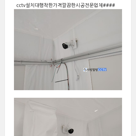
cctv설치대행착한가격깔끔한시공전문업체####