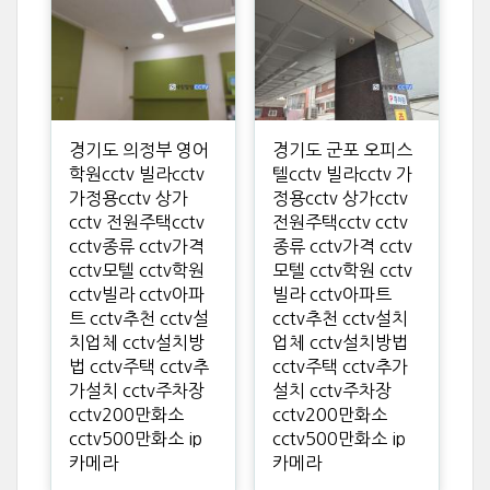
경기도 의정부 영어
경기도 군포 오피스
학원cctv 빌라cctv
텔cctv 빌라cctv 가
가정용cctv 상가
정용cctv 상가cctv
cctv 전원주택cctv
전원주택cctv cctv
cctv종류 cctv가격
종류 cctv가격 cctv
cctv모텔 cctv학원
모텔 cctv학원 cctv
cctv빌라 cctv아파
빌라 cctv아파트
트 cctv추천 cctv설
cctv추천 cctv설치
치업체 cctv설치방
업체 cctv설치방법
법 cctv주택 cctv추
cctv주택 cctv추가
가설치 cctv주차장
설치 cctv주차장
cctv200만화소
cctv200만화소
cctv500만화소 ip
cctv500만화소 ip
카메라
카메라