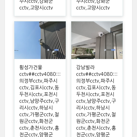
주시cctv,강화군
주시cctv,강화군
cctv,고양시cctv
cctv,고양시cctv
횡성가건물
강남빌라
cctv##cctv4080:::
cctv##cctv4080:::
의정부cctv,파주시
의정부cctv,파주시
cctv,김포시cctv,동
cctv,김포시cctv,동
두천시cctv,포천시
두천시cctv,포천시
cctv,남양주cctv,구
cctv,남양주cctv,구
리시cctv,하남시
리시cctv,하남시
cctv,가평군cctv,철
cctv,가평군cctv,철
원군cctv,화천군
원군cctv,화천군
cctv,춘천시cctv,홍
cctv,춘천시cctv,홍
천군cctv,양평군
천군cctv,양평군