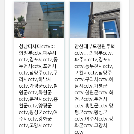
성남다세대cctv:::
안산대부도전원주택
의정부cctv,파주시
cctv::: 의정부cctv,
cctv,김포시cctv,동
파주시cctv,김포시
두천시cctv,포천시
cctv,동두천시cctv,
cctv,남양주cctv,구
포천시cctv,남양주
리시cctv,하남시
cctv,구리시cctv,하
cctv,가평군cctv,철
남시cctv,가평군
원군cctv,화천군
cctv,철원군cctv,화
cctv,춘천시cctv,홍
천군cctv,춘천시
천군cctv,양평군
cctv,홍천군cctv,양
cctv,횡성군cctv,여
평군cctv,횡성군
주시cctv,강화군
cctv,여주시cctv,강
cctv,고양시cctv
화군cctv,고양시
cctv