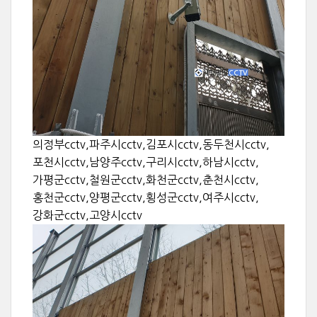
의정부cctv,파주시cctv,김포시cctv,동두천시cctv,
포천시cctv,남양주cctv,구리시cctv,하남시cctv,
가평군cctv,철원군cctv,화천군cctv,춘천시cctv,
홍천군cctv,양평군cctv,횡성군cctv,여주시cctv,
강화군cctv,고양시cctv