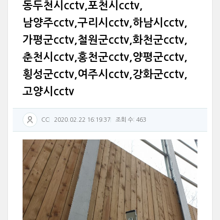
동두천시cctv,포천시cctv,
남양주cctv,구리시cctv,하남시cctv,
가평군cctv,철원군cctv,화천군cctv,
춘천시cctv,홍천군cctv,양평군cctv,
횡성군cctv,여주시cctv,강화군cctv,
고양시cctv
CC
2020.02.22 16:19:37
조회 수: 463