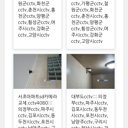
원군cctv,화천군
cctv,가평군cctv,철
cctv,춘천시cctv,홍
원군cctv,화천군
천군cctv,양평군
cctv,춘천시cctv,홍
cctv,횡성군cctv,여
천군cctv,양평군
주시cctv,강화군
cctv,횡성군cctv,여
cctv,고양시cctv
주시cctv,강화군
cctv,고양시cctv
서초아파트sd카메라
대부도cctv::: 의정
교체.cctv4080:::
부cctv,파주시cctv,
의정부cctv,파주시
김포시cctv,동두천
cctv,김포시cctv,동
시cctv,포천시cctv,
두천시cctv,포천시
남양주cctv,구리시