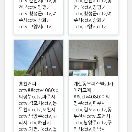
cctv,춘천시cctv,홍
cctv,춘천시cctv,홍
천군cctv,양평군
천군cctv,양평군
cctv,횡성군cctv,여
cctv,횡성군cctv,여
주시cctv,강화군
주시cctv,강화군
cctv,고양시cctv
cctv,고양시cctv
홍천커피
계산동오피스텔sd카
cctv##cctv4080:::
메라교체
의정부cctv,파주시
##cctv4080::: 의
cctv,김포시cctv,동
정부cctv,파주시
두천시cctv,포천시
cctv,김포시cctv,동
cctv,남양주cctv,구
두천시cctv,포천시
리시cctv,하남시
cctv,남양주cctv,구
cctv,가평군cctv,철
리시cctv,하남시