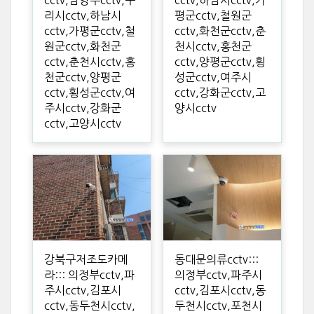
cctv,남양주cctv,구
cctv,하남시cctv,가
리시cctv,하남시
평군cctv,철원군
cctv,가평군cctv,철
cctv,화천군cctv,춘
원군cctv,화천군
천시cctv,홍천군
cctv,춘천시cctv,홍
cctv,양평군cctv,횡
천군cctv,양평군
성군cctv,여주시
cctv,횡성군cctv,여
cctv,강화군cctv,고
주시cctv,강화군
양시cctv
cctv,고양시cctv
강북구저조도카메
동대문의류cctv:::
라::: 의정부cctv,파
의정부cctv,파주시
주시cctv,김포시
cctv,김포시cctv,동
cctv,동두천시cctv,
두천시cctv,포천시