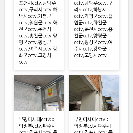
포천시cctv,남양주
cctv,남양주cctv,구
cctv,구리시cctv,하
리시cctv,하남시
남시cctv,가평군
cctv,가평군cctv,철
cctv,철원군cctv,화
원군cctv,화천군
천군cctv,춘천시
cctv,춘천시cctv,홍
cctv,홍천군cctv,양
천군cctv,양평군
평군cctv,횡성군
cctv,횡성군cctv,여
cctv,여주시cctv,강
주시cctv,강화군
화군cctv,고양시
cctv,고양시cctv
cctv
부평다세대cctv:::
부천다세대cctv:::
의정부cctv,파주시
의정부cctv,파주시
cctv,김포시cctv,동
cctv,김포시cctv,동