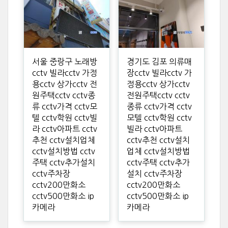
서울 중랑구 노래방
경기도 김포 의류매
cctv 빌라cctv 가정
장cctv 빌라cctv 가
용cctv 상가cctv 전
정용cctv 상가cctv
원주택cctv cctv종
전원주택cctv cctv
류 cctv가격 cctv모
종류 cctv가격 cctv
텔 cctv학원 cctv빌
모텔 cctv학원 cctv
라 cctv아파트 cctv
빌라 cctv아파트
추천 cctv설치업체
cctv추천 cctv설치
cctv설치방법 cctv
업체 cctv설치방법
주택 cctv추가설치
cctv주택 cctv추가
cctv주차장
설치 cctv주차장
cctv200만화소
cctv200만화소
cctv500만화소 ip
cctv500만화소 ip
카메라
카메라