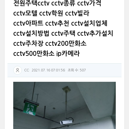
전원주택cctv cctv종류 cctv가격
cctv모텔 cctv학원 cctv빌라
cctv아파트 cctv추천 cctv설치업체
cctv설치방법 cctv주택 cctv추가설치
cctv주차장 cctv200만화소
cctv500만화소 ip카메라
CC
2021.07.16 07:01:56
조회 수: 507