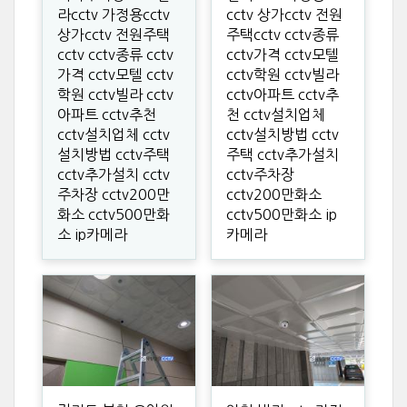
라cctv 가정용cctv
cctv 상가cctv 전원
상가cctv 전원주택
주택cctv cctv종류
cctv cctv종류 cctv
cctv가격 cctv모텔
가격 cctv모텔 cctv
cctv학원 cctv빌라
학원 cctv빌라 cctv
cctv아파트 cctv추
아파트 cctv추천
천 cctv설치업체
cctv설치업체 cctv
cctv설치방법 cctv
설치방법 cctv주택
주택 cctv추가설치
cctv추가설치 cctv
cctv주차장
주차장 cctv200만
cctv200만화소
화소 cctv500만화
cctv500만화소 ip
소 ip카메라
카메라