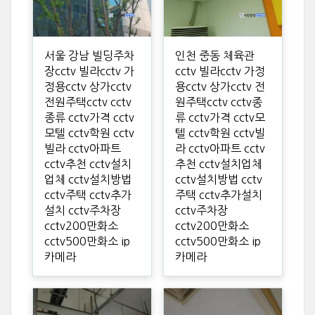
서울 강남 빌딩주차
인천 중동 체육관
장cctv 빌라cctv 가
cctv 빌라cctv 가정
정용cctv 상가cctv
용cctv 상가cctv 전
전원주택cctv cctv
원주택cctv cctv종
종류 cctv가격 cctv
류 cctv가격 cctv모
모텔 cctv학원 cctv
텔 cctv학원 cctv빌
빌라 cctv아파트
라 cctv아파트 cctv
cctv추천 cctv설치
추천 cctv설치업체
업체 cctv설치방법
cctv설치방법 cctv
cctv주택 cctv추가
주택 cctv추가설치
설치 cctv주차장
cctv주차장
cctv200만화소
cctv200만화소
cctv500만화소 ip
cctv500만화소 ip
카메라
카메라