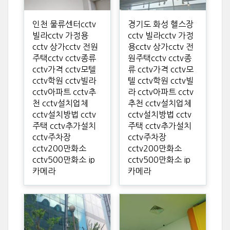
인천 물류센터cctv
경기도 화성 헬스장
빌라cctv 가정용
cctv 빌라cctv 가정
cctv 상가cctv 전원
용cctv 상가cctv 전
주택cctv cctv종류
원주택cctv cctv종
cctv가격 cctv모텔
류 cctv가격 cctv모
cctv학원 cctv빌라
텔 cctv학원 cctv빌
cctv아파트 cctv추
라 cctv아파트 cctv
천 cctv설치업체
추천 cctv설치업체
cctv설치방법 cctv
cctv설치방법 cctv
주택 cctv추가설치
주택 cctv추가설치
cctv주차장
cctv주차장
cctv200만화소
cctv200만화소
cctv500만화소 ip
cctv500만화소 ip
카메라
카메라