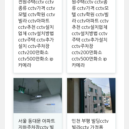
전원주택cctv cctv
원주택cctv cctv종
종류 cctv가격 cctv
류 cctv가격 cctv모
모텔 cctv학원 cctv
텔 cctv학원 cctv빌
빌라 cctv아파트
라 cctv아파트 cctv
cctv추천 cctv설치
추천 cctv설치업체
업체 cctv설치방법
cctv설치방법 cctv
cctv주택 cctv추가
주택 cctv추가설치
설치 cctv주차장
cctv주차장
cctv200만화소
cctv200만화소
cctv500만화소 ip
cctv500만화소 ip
카메라
카메라
서울 동대문 아파트
인천 부평 빌딩cctv
지하주차장cctv 빌
빌라cctv 가정용