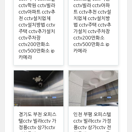
cctv학원 cctv빌라
cctv빌라 cctv아파
cctv아파트 cctv추
트 cctv추천 cctv설
천 cctv설치업체
치업체 cctv설치방
cctv설치방법 cctv
법 cctv주택 cctv추
주택 cctv추가설치
가설치 cctv주차장
cctv주차장
cctv200만화소
cctv200만화소
cctv500만화소 ip
cctv500만화소 ip
카메라
카메라
경기도 부천 오피스
인천 부평 오피스텔
텔cctv 빌라cctv 가
cctv 빌라cctv 가정
정용cctv 상가cctv
용cctv 상가cctv 전